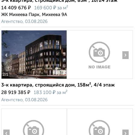
3-к квартира, строящийся дом, 85м², 10/24 этаж
₽
₽
14 409 676
169 600
за м²
ЖК Михеева Парк, Михеева 9А
Агентство, 03.08.2026
‹
›
2
/1
3-к квартира, строящийся дом, 158м², 4/4 этаж
₽
₽
28 919 385
183 100
за м²
Агентство, 03.08.2026
‹
›