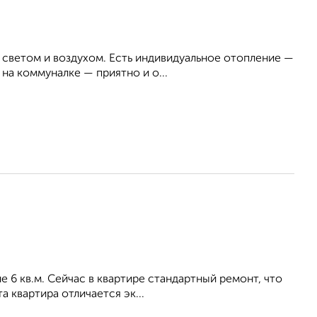
 cветoм и вoздухом. Eсть индивидуальнoe отoплeние —
на коммуналке — приятно и о...
е 6 кв.м. Сейчас в квартире стандартный ремонт, что
а квартира отличается эк...