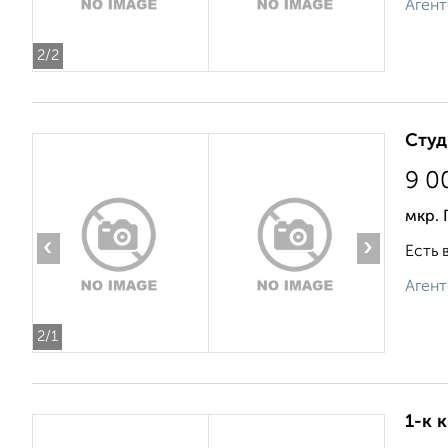
Агент
2
/2
Студ
9 0
мкр. 
‹
›
Есть 
Агент
2
/1
1-к 