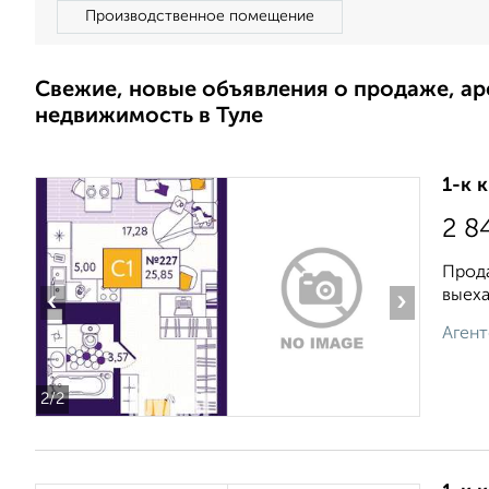
Производственное помещение
Свежие, новые объявления о продаже, а
недвижимость в Туле
1-к 
2 8
Прода
выеха
‹
›
Агент
2
/2