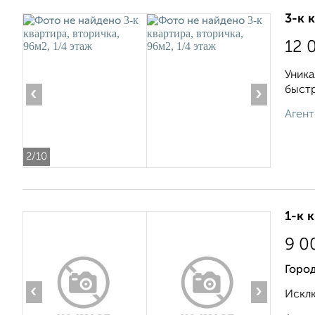
3-к 
12 
Уника
быстр
‹
›
Агент
2
/10
1-к 
9 0
Горо
‹
›
Исклю