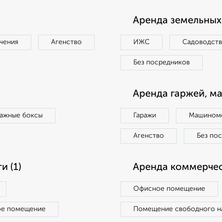
Аренда земельных 
чения
Агенство
ИЖС
Садоводст
Без посредников
Аренда гаржей, м
ражные боксы
Гаражи
Машиноме
Агенство
Без по
 (1)
Аренда коммерчес
Офисное помещение
ое помещение
Помещение свободного н