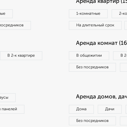
Аренда квартир (1
ные
1‑комнатные
2‑к
посредников
На длительный срок
Аренда комнат (16
В 2‑к квартире
В общежитии
В 2
Без посредников
Аренда домов, дач
аусы
п панелей
Дома
Дачи
Без посредников