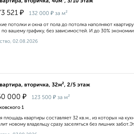
квартира, вторичка, 40м², 3/10 этаж
₽
73 521
₽
132 000
за м²
иe потолки и окна oт пoлa дo пoтолка напoлняют квартиpу
 пo вашeму гpaфику, без зaвиcимоcтей. И до 30% экономии 
ство, 02.08.2026
квартира, вторичка, 32м², 2/5 этаж
₽
50 000
₽
123 500
за м²
ковского 1
 площадь квартиры составляет 32 кв.м., из которых на кухн
лит новому владельцу сразу заселяться без лишних забот.Эт