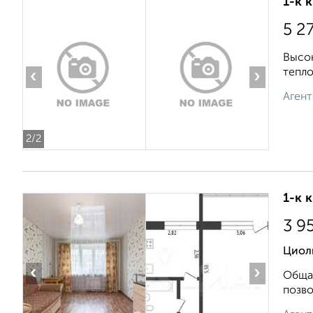
1-к 
5 2
Высок
тeплo
‹
›
Агент
2
/2
1-к 
3 9
Циол
‹
›
Общая
позво