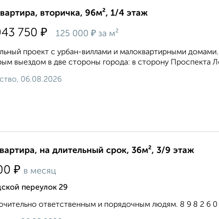
квартира, вторичка, 96м², 1/4 этаж
₽
043 750
₽
125 000
за м²
льный проект с урбан-виллами и малоквартирными домами. 
ым выездом в две стороны города: в сторону Проспекта Ле
ство, 06.08.2026
квартира, на длительный срок, 36м², 3/9 этаж
₽
00
в месяц
дской переулок 29
чительно ответственным и порядочным людям. 8 9 8 2 6 0 7 