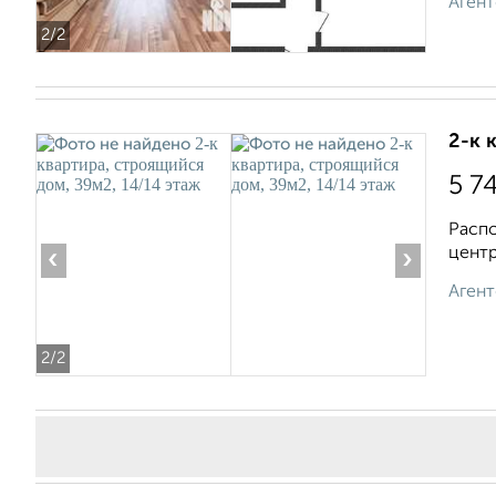
Агент
2
/2
2-к 
5 7
Распо
центр
‹
›
Агент
2
/2