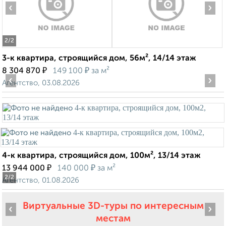
‹
›
2
/2
3-к квартира, строящийся дом, 56м², 14/14 этаж
₽
₽
8 304 870
149 100
за м²
‹
›
Агентство, 03.08.2026
4-к квартира, строящийся дом, 100м², 13/14 этаж
₽
₽
13 944 000
140 000
за м²
2
/2
Агентство, 01.08.2026
Виртуальные 3D-туры по интересным
‹
›
местам