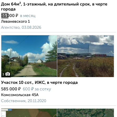
Дом 64м², 1-этажный, на длительный срок, в черте
города
₽
16 000
в месяц
2
/5
Леваневского 1
Агентство, 03.08.2026
3
Участок 10 сот., ИЖС, в черте города
₽
₽
585 000
600
за сотку
Комсомольская 45А
Собственник, 20.11.2020