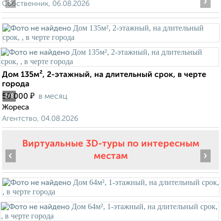
‹
›
Собственник, 06.08.2026
Дом 135м², 2-этажный, на длительный срок, в черте
города
₽
50 000
в месяц
2
/8
Жореса
Агентство, 04.08.2026
Виртуальные 3D-туры по интересным
‹
›
местам