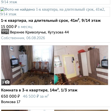
1-к квартира, на длительный срок, 41м², 9/14 этаж
₽
15 000
в месяц
2
/11
мкр. Верхнее Криволучье, Кутузова 44
Собственник, 06.08.2026
3
Комната в 3-к квартире, 14м², 1/3 этаж
₽
₽
650 000
46 500
за м²
Волкова 17