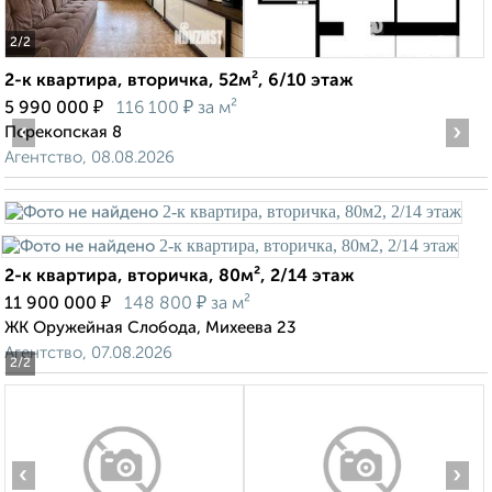
2
/2
2-к квартира, вторичка, 52м², 6/10 этаж
₽
₽
5 990 000
116 100
за м²
‹
›
Перекопская 8
Агентство, 08.08.2026
2-к квартира, вторичка, 80м², 2/14 этаж
₽
₽
11 900 000
148 800
за м²
ЖК Оружейная Слобода, Михеева 23
Агентство, 07.08.2026
2
/2
‹
›