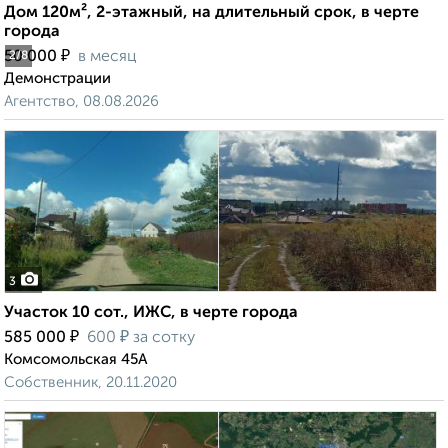
Дом 120м², 2-этажный, на длительный срок, в черте
города
₽
50 000
в месяц
2
/8
Демонстрации
Агентство, 08.08.2026
3
Участок 10 сот., ИЖС, в черте города
₽
₽
585 000
600
за сотку
Комсомольская 45А
Собственник, 20.11.2020