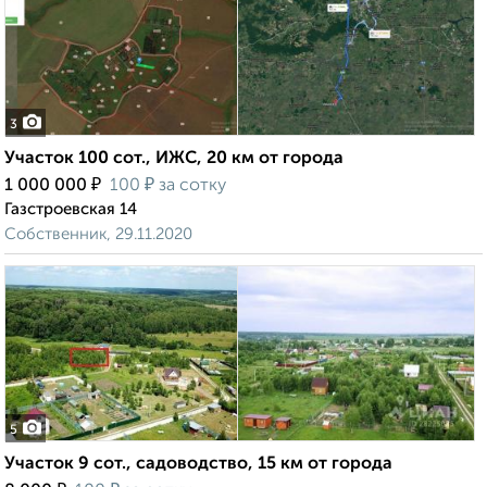
3
Участок 100 сот., ИЖС, 20 км от города
₽
₽
1 000 000
100
за сотку
Газстроевская 14
Собственник, 29.11.2020
5
Участок 9 сот., садоводство, 15 км от города