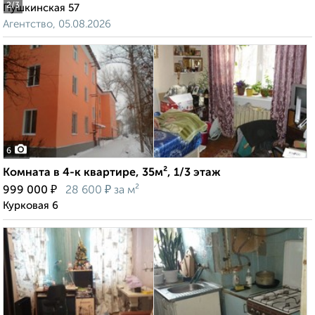
2
/3
Пушкинская 57
Агентство, 05.08.2026
6
Комната в 4-к квартире, 35м², 1/3 этаж
₽
₽
999 000
28 600
за м²
Курковая 6