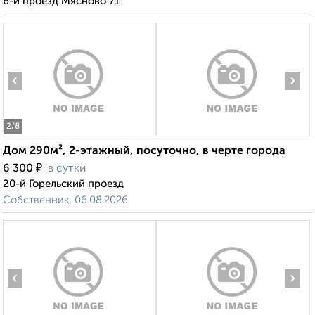
6-й проезд Мясново 71
‹
›
2
/8
Дом 290м², 2-этажный, посуточно, в черте города
₽
6 300
в сутки
20-й Горельский проезд
Собственник, 06.08.2026
‹
›