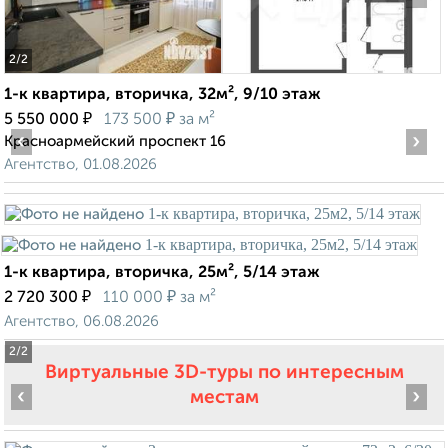
2
/2
1-к квартира, вторичка, 32м², 9/10 этаж
₽
₽
5 550 000
173 500
за м²
‹
›
Красноармейский проспект 16
Агентство, 01.08.2026
1-к квартира, вторичка, 25м², 5/14 этаж
₽
₽
2 720 300
110 000
за м²
Агентство, 06.08.2026
2
/2
Виртуальные 3D-туры по интересным
‹
›
местам