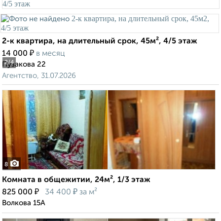
2-к квартира, на длительный срок, 45м², 4/5 этаж
₽
14 000
в месяц
2
/4
Пузакова 22
Агентство, 31.07.2026
8
Комната в общежитии, 24м², 1/3 этаж
₽
₽
825 000
34 400
за м²
Волкова 15А