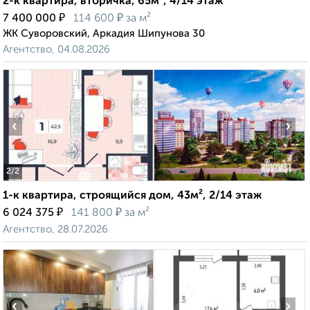
2-к квартира, вторичка, 65м², 4/14 этаж
₽
₽
7 400 000
114 600
за м²
ЖК Суворовский, Аркадия Шипунова 30
Агентство, 04.08.2026
‹
›
2
/2
1-к квартира, строящийся дом, 43м², 2/14 этаж
₽
₽
6 024 375
141 800
за м²
Агентство, 28.07.2026
‹
›