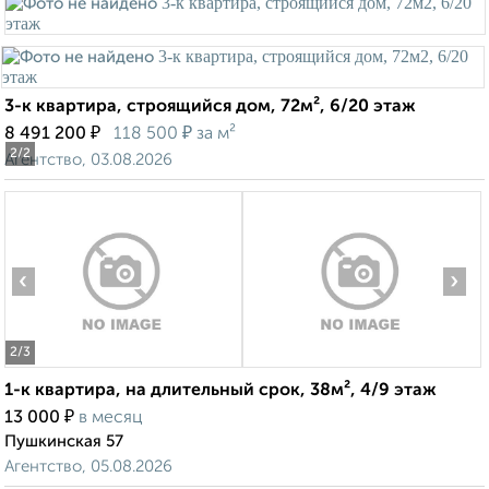
3-к квартира, строящийся дом, 72м², 6/20 этаж
₽
₽
8 491 200
118 500
за м²
2
/2
Агентство, 03.08.2026
‹
›
2
/3
1-к квартира, на длительный срок, 38м², 4/9 этаж
₽
13 000
в месяц
Пушкинская 57
Агентство, 05.08.2026