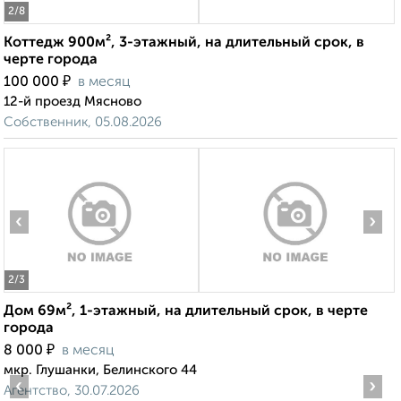
2
/8
Коттедж 900м², 3-этажный, на длительный срок, в
черте города
₽
100 000
в месяц
12-й проезд Мясново
Собственник, 05.08.2026
‹
›
2
/3
Дом 69м², 1-этажный, на длительный срок, в черте
города
₽
8 000
в месяц
мкр. Глушанки, Белинского 44
‹
›
Агентство, 30.07.2026