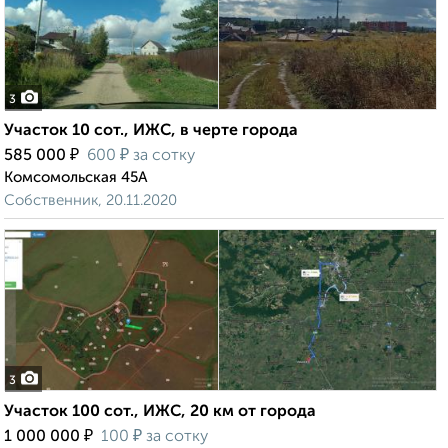
3
Участок 10 сот., ИЖС, в черте города
₽
₽
585 000
600
за сотку
Комсомольская 45А
Собственник, 20.11.2020
3
Участок 100 сот., ИЖС, 20 км от города
₽
₽
1 000 000
100
за сотку