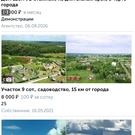
города
₽
50 000
в месяц
2
/8
Демонстрации
Агентство, 06.08.2026
5
Участок 9 сот., садоводство, 15 км от города
₽
₽
8 000
100
за сотку
25
Собственник, 16.05.2021