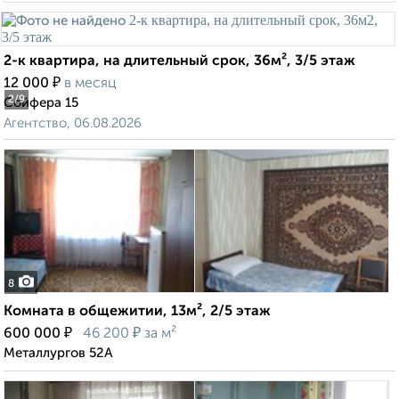
2-к квартира, на длительный срок, 36м², 3/5 этаж
₽
12 000
в месяц
2
/9
Сойфера 15
Агентство, 06.08.2026
8
Комната в общежитии, 13м², 2/5 этаж
₽
₽
600 000
46 200
за м²
Металлургов 52А