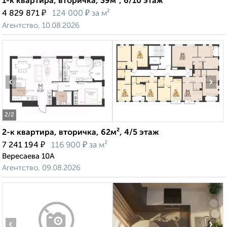
1-к квартира, вторичка, 39м², 6/10 этаж
₽
₽
4 829 871
124 000
за м²
Агентство, 10.08.2026
‹
›
2
/2
2-к квартира, вторичка, 62м², 4/5 этаж
₽
₽
7 241 194
116 900
за м²
Вересаева 10А
Агентство, 09.08.2026
‹
›