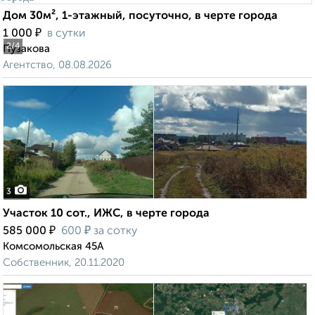
Дом 30м², 1-этажный, посуточно, в черте города
₽
1 000
в сутки
2
/4
Пузакова
Агентство, 08.08.2026
3
Участок 10 сот., ИЖС, в черте города
₽
₽
585 000
600
за сотку
Комсомольская 45А
Собственник, 20.11.2020