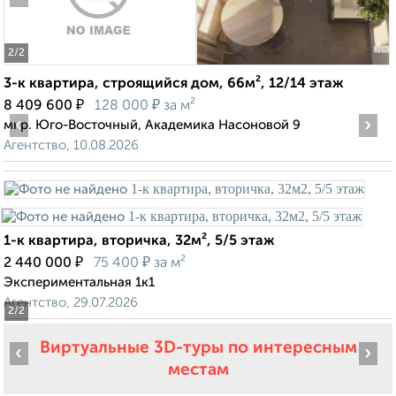
2
/2
3-к квартира, строящийся дом, 66м², 12/14 этаж
₽
₽
8 409 600
128 000
за м²
‹
›
мкр. Юго-Восточный, Академика Насоновой 9
Агентство, 10.08.2026
1-к квартира, вторичка, 32м², 5/5 этаж
₽
₽
2 440 000
75 400
за м²
Экспериментальная 1к1
Агентство, 29.07.2026
2
/2
Виртуальные 3D-туры по интересным
‹
›
местам