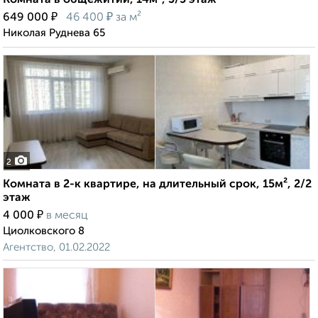
Комната в общежитии, 14м², 3/5 этаж
₽
₽
649 000
46 400
за м²
Николая Руднева 65
2
Комната в 2-к квартире, на длительный срок, 15м², 2/2
этаж
₽
4 000
в месяц
Циолковского 8
Агентство, 01.02.2022