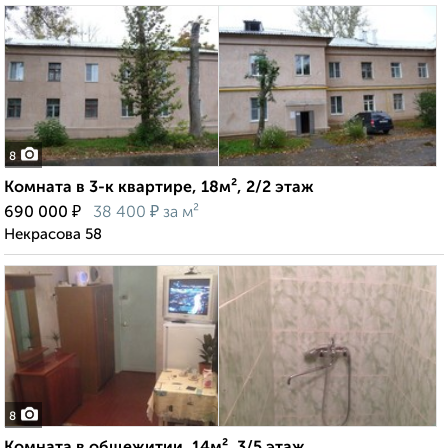
8
Комната в 3-к квартире, 18м², 2/2 этаж
₽
₽
690 000
38 400
за м²
Некрасова 58
8