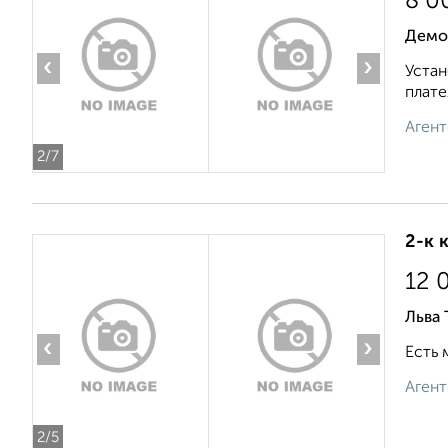
8 0
Демо
‹
›
Устан
плате
Агент
2
/7
2-к 
12 
Льва 
‹
›
Есть 
Агент
2
/5