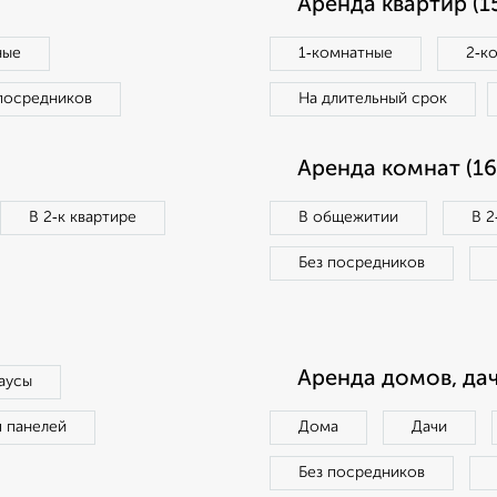
Аренда квартир (1
ные
1‑комнатные
2‑к
посредников
На длительный срок
Аренда комнат (16
В 2‑к квартире
В общежитии
В 2
Без посредников
Аренда домов, дач
аусы
п панелей
Дома
Дачи
Без посредников