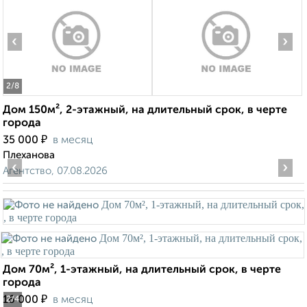
‹
›
2
/8
Дом 150м², 2-этажный, на длительный срок, в черте
города
₽
35 000
в месяц
Плеханова
‹
›
Агентство, 07.08.2026
Дом 70м², 1-этажный, на длительный срок, в черте
города
₽
16 000
в месяц
2
/4