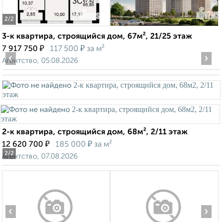
2
/2
3-к квартира, строящийся дом, 67м², 21/25 этаж
₽
₽
7 917 750
117 500
за м²
‹
›
Агентство, 05.08.2026
2-к квартира, строящийся дом, 68м², 2/11 этаж
₽
₽
12 620 700
185 000
за м²
2
/2
Агентство, 07.08.2026
‹
›