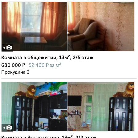
8
Комната в общежитии, 13м², 2/5 этаж
₽
₽
680 000
52 400
за м²
Прокудина 3
8