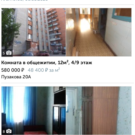
5
Комната в общежитии, 12м², 4/9 этаж
₽
₽
580 000
48 400
за м²
Пузакова 20А
8