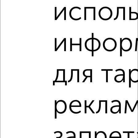
испол
2
/2
Студия квартира, вторичка, 31м², 23/25 этаж
₽
₽
4 706 270
153 900
за м²
Фридриха Энгельса
инфор
Агентство, 28.07.2026
для та
1 / 1
Как купить студию квартиру, не первый этаж в Туле на
сайте Тула-недвижимость?
Используя удобную форму поиска с множеством
рекла
фильтров и сортировкой по параметрам, вы можете
подобрать для покупки студию квартиру, не первый этаж в
Туле.
Найденные предложения: 44 объявлений, можно
запрет
посмотреть в виде списка или на карте, с описанием,