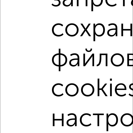
расположением, ценой и другими подробностями.
Подберите подходящую недвижимость из предложений
от собственников, риэлторов, застройщиков и агенств
сохра
недвижимости, связаться с ними можно по телефону или
написать сообщение в любом удобном для вас
мессенджере, это безопасно и бесплатно.
Для покупки квартиры доступна ипотека от крупнейших
файло
банков России: СберБанк, ВТБ, Альфа-Банк,
Россельхозбанк, Совкомбанк, Т-Банк, Росбанк, Почта
Банк на сумму от 400 000 до 120 000 000 рублей сроком
до 30 лет.
cookie
Сайт работает во многих городах России.
Сколько стоит купить студию квартиру в Туле?
Цена недвижимости: мин. от
2950000
руб. до макс.
настро
33000000
руб.
Средняя цена:
5441524
руб.
Цена за м2: от
140476
руб. до
314285
руб.