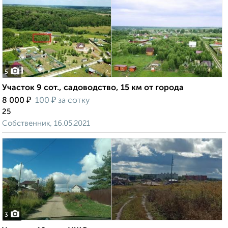
5
Участок 9 сот., садоводство, 15 км от города
₽
₽
8 000
100
за сотку
25
Собственник, 16.05.2021
3