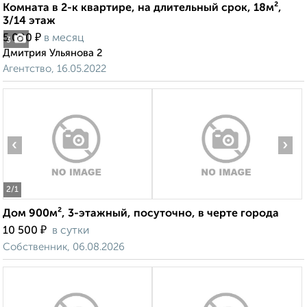
Комната в 2-к квартире, на длительный срок, 18м²,
3/14 этаж
₽
5 000
в месяц
3
Дмитрия Ульянова 2
Агентство, 16.05.2022
‹
›
2
/1
Дом 900м², 3-этажный, посуточно, в черте города
₽
10 500
в сутки
Собственник, 06.08.2026