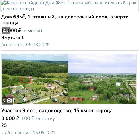
Дом 68м², 1-этажный, на длительный срок, в черте
города
₽
17 000
в месяц
2
/5
Чмутова 1
Агентство, 06.08.2026
5
Участок 9 сот., садоводство, 15 км от города
₽
₽
8 000
100
за сотку
25
Собственник, 16.05.2021