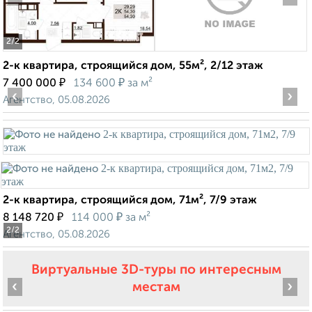
2
/2
2-к квартира, строящийся дом, 55м², 2/12 этаж
₽
₽
7 400 000
134 600
за м²
‹
›
Агентство, 05.08.2026
2-к квартира, строящийся дом, 71м², 7/9 этаж
₽
₽
8 148 720
114 000
за м²
2
/2
Агентство, 05.08.2026
Виртуальные 3D-туры по интересным
‹
›
местам