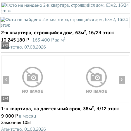
2-к квартира, строящийся дом, 63м², 16/24 этаж
₽
₽
10 245 180
163 400
за м²
2
/2
Агентство, 07.08.2026
‹
›
2
/4
1-к квартира, на длительный срок, 38м², 4/12 этаж
₽
9 000
в месяц
Замочная 105Г
Агентство, 01.08.2026