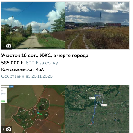
3
Участок 10 сот., ИЖС, в черте города
₽
₽
585 000
600
за сотку
Комсомольская 45А
Собственник, 20.11.2020
3