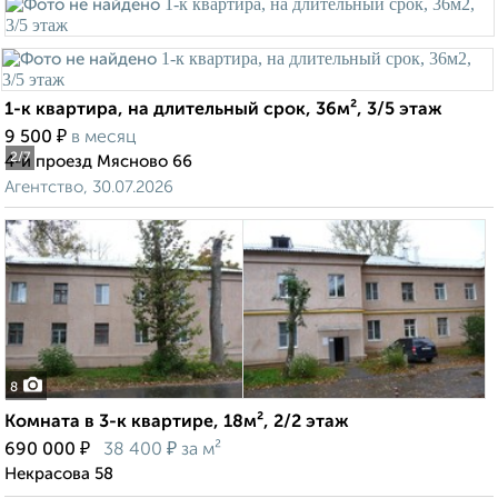
1-к квартира, на длительный срок, 36м², 3/5 этаж
₽
9 500
в месяц
2
/7
4-й проезд Мясново 66
Агентство, 30.07.2026
8
Комната в 3-к квартире, 18м², 2/2 этаж
₽
₽
690 000
38 400
за м²
Некрасова 58