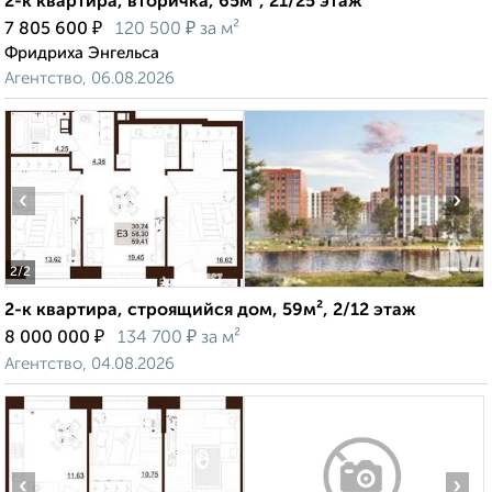
2-к квартира, вторичка, 65м², 21/25 этаж
₽
₽
7 805 600
120 500
за м²
Фридриха Энгельса
Агентство, 06.08.2026
‹
›
2
/2
2-к квартира, строящийся дом, 59м², 2/12 этаж
₽
₽
8 000 000
134 700
за м²
Агентство, 04.08.2026
‹
›