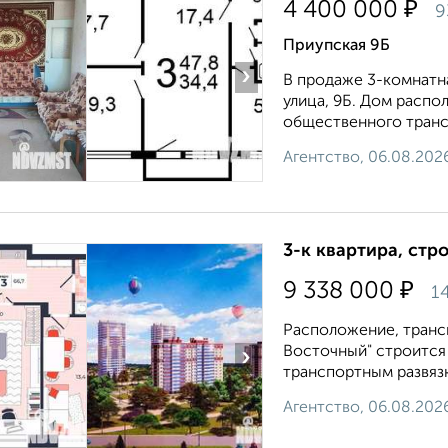
₽
4 400 000
9
Приупская 9Б
›
В продаже 3-комнатная
улица, 9Б. Дом распо
общественного трансп
Агентство, 06.08.202
3-к квартира, стр
₽
9 338 000
1
Расположение, транс
Восточный" строится в
›
транспортным развязк
Агентство, 06.08.202