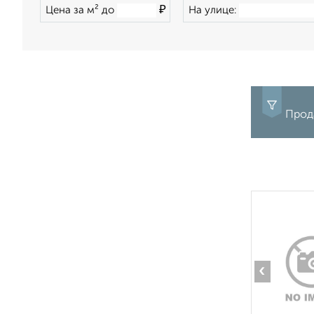
₽
Цена за м² до
На улице:
Прода
‹