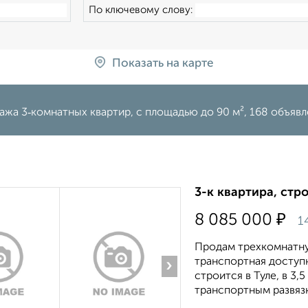
По ключевому слову:
Показать на карте
жа 3‑комнатных квартир, c площадью до 90 м², 168 объявл
3-к квартира, стр
₽
8 085 000
1
Продам трехкомнатну
транспортная доступ
›
строится в Туле, в 3,
транспортным развязк