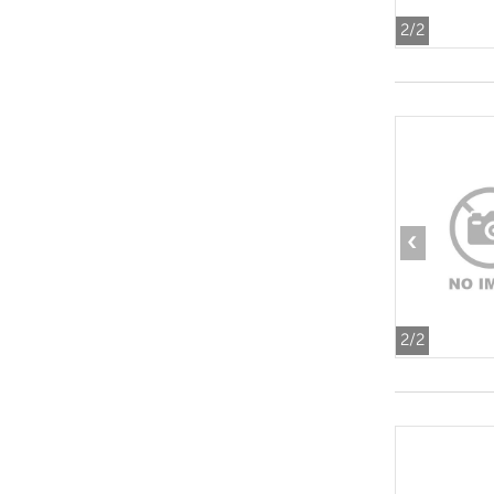
2
/2
‹
2
/2