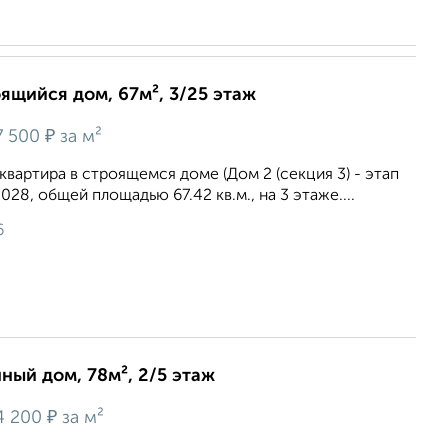
оящийся дом, 67м², 3/25 этаж
₽
7 500
за м²
квартира в строящемся доме (Дом 2 (секция 3) - этап
 2028, общей площадью 67.42 кв.м., на 3 этаже....
6
нный дом, 78м², 2/5 этаж
₽
4 200
за м²