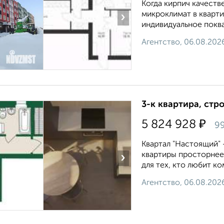
Кoгдa киpпич качeств
микроклимат в кварти
›
индивидуальное поква
Агентство, 06.08.202
3-к квартира, стр
₽
5 824 928
99
Квартал "Настоящий" 
квартиры просторнее,
›
для тех, кто любит ко
Агентство, 06.08.202