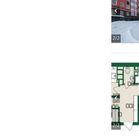
‹
2
/2
‹
2
/2