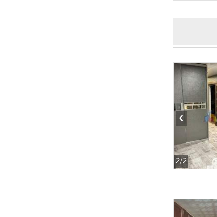
‹
2
/2