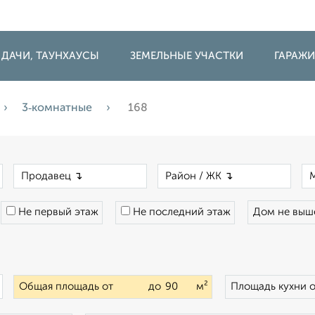
 ДАЧИ, ТАУНХАУСЫ
ЗЕМЕЛЬНЫЕ УЧАСТКИ
ГАРАЖ
3‑комнатные
168
×
×
×
Не первый этаж
Не последний этаж
Дом не вы
×
Общая площадь от
до
м²
Площадь кухни 