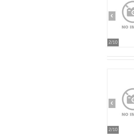
‹
2
/10
‹
2
/10