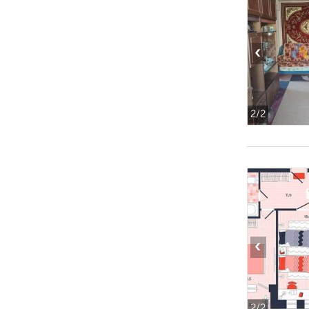
‹
2
/2
‹
2
/2