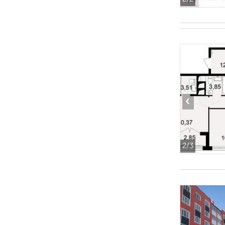
‹
2
/3