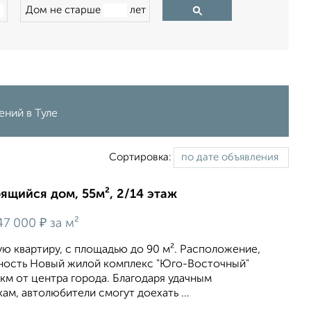
Дом не старше
лет
ений в Туле
Сортировка:
оящийся дом, 55м², 2/14 этаж
₽
47 000
за м²
ю квартиру, c площадью до 90 м². Расположение,
ность Новый жилой комплекс "Юго-Восточный"
5 км от центра города. Благодаря удачным
ам, автолюбители смогут доехать ...