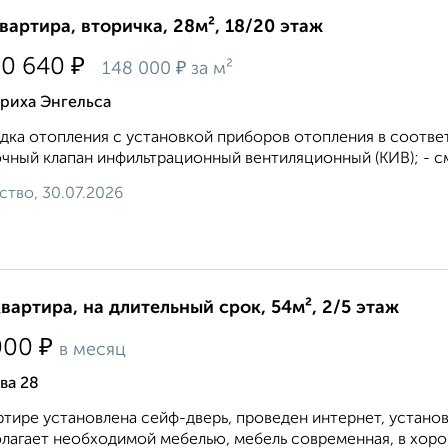
квартира, вторичка, 28м², 18/20 этаж
₽
70 640
₽
148 000
за м²
риха Энгельса
дка отопления с установкой приборов отопления в соотве
чный клапан инфильтрационный вентиляционный (КИВ); - с
ство, 30.07.2026
квартира, на длительный срок, 54м², 2/5 этаж
₽
000
в месяц
ва 28
ртире установлена сейф-дверь, проведен интернет, устано
лагает необходимой мебелью, мебель современная, в хоро