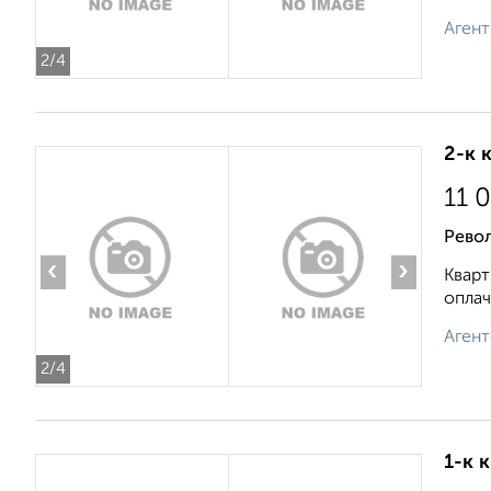
Агент
2
/4
2-к 
11 
Рево
‹
›
Кварт
оплач
Агент
2
/4
1-к 