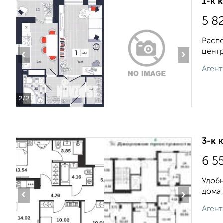
1-к 
5 8
Распо
центр
‹
›
Агент
2
/2
3-к 
6 5
Удобн
дома 
‹
›
Агент