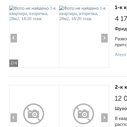
1-к 
4 1
Фрид
‹
›
Разво
прито
Агент
2
/4
2-к 
12 
Шухо
‹
›
В ква
распо