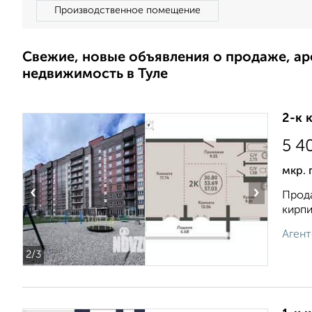
Производственное помещение
Свежие, новые объявления о продаже, а
недвижимость в Туле
2-к 
5 4
мкр. 
‹
›
Прода
кирпи
Агент
2
/3