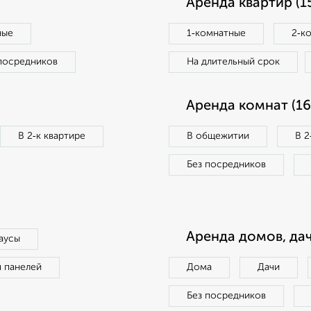
Аренда квартир (1
ные
1‑комнатные
2‑к
посредников
На длительный срок
Аренда комнат (16
В 2‑к квартире
В общежитии
В 2
Без посредников
Аренда домов, дач
аусы
п панелей
Дома
Дачи
Без посредников