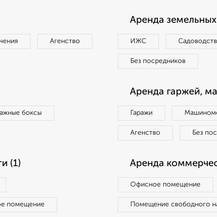
Аренда земельных 
чения
Агенство
ИЖС
Садоводст
Без посредников
Аренда гаржей, м
ражные боксы
Гаражи
Машиноме
Агенство
Без по
 (1)
Аренда коммерчес
Офисное помещение
ое помещение
Помещение свободного н