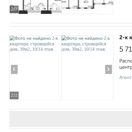
2
/7
2-к 
5 7
Распо
центр
‹
›
Агент
2
/2