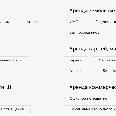
Аренда земельных 
чения
Агенство
ИЖС
Садоводст
Без посредников
Аренда гаржей, м
ражные боксы
Гаражи
Машиноме
Агенство
Без по
 (1)
Аренда коммерчес
Офисное помещение
ое помещение
Помещение свободного н