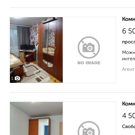
Комн
6 5
прос
Можно
интел
Агент
1
Комн
4 5
Своб