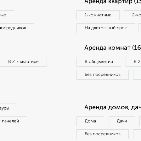
Аренда квартир (1
ные
1‑комнатные
2‑к
посредников
На длительный срок
Аренда комнат (16
В 2‑к квартире
В общежитии
В 2
Без посредников
Аренда домов, дач
аусы
п панелей
Дома
Дачи
Без посредников