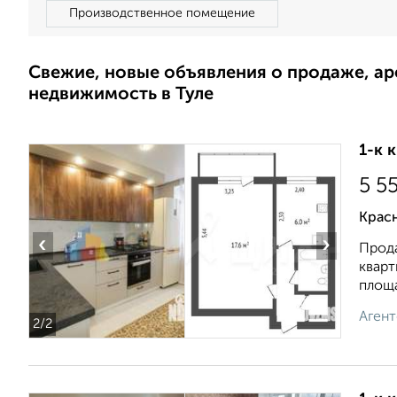
Производственное помещение
Свежие, новые объявления о продаже, а
недвижимость в Туле
1-к 
5 5
Крас
‹
›
Прода
кварт
площа
Агент
2
/2