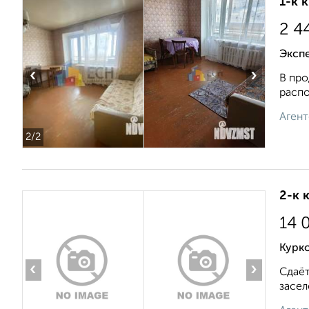
1-к 
2 4
Эксп
‹
›
В про
распо
Агент
2
/2
2-к 
14 
Курко
‹
›
Сдаёт
засел