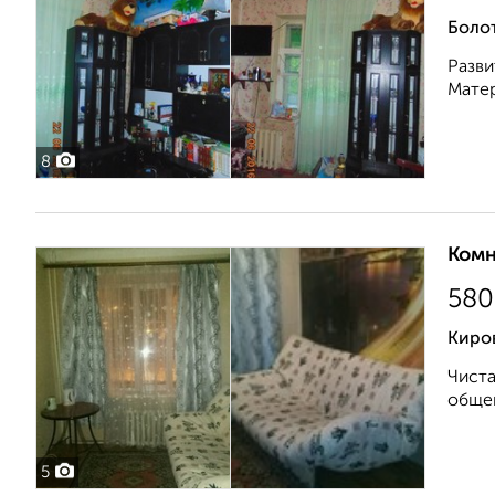
Боло
Разви
Мате
8
Комн
580
Киро
Чиста
общег
5