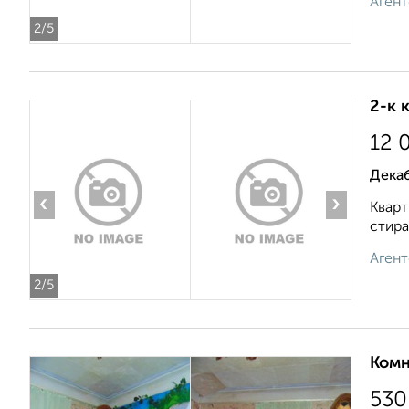
Агент
2
/5
2-к 
12 
Дека
‹
›
Кварт
стира
Агент
2
/5
Комн
530