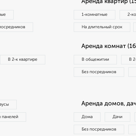
Аренда квартир (1
ные
1‑комнатные
2‑к
посредников
На длительный срок
Аренда комнат (16
В 2‑к квартире
В общежитии
В 2
Без посредников
Аренда домов, дач
аусы
п панелей
Дома
Дачи
Без посредников