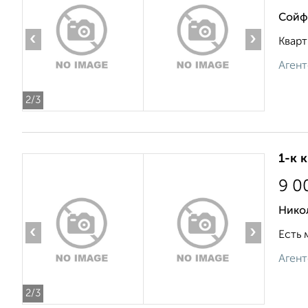
Сойф
‹
›
Кварт
Агент
2
/3
1-к 
9 0
Нико
‹
›
Есть 
Агент
2
/3