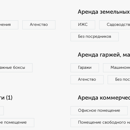
Аренда земельных 
чения
Агенство
ИЖС
Садоводст
Без посредников
Аренда гаржей, м
ражные боксы
Гаражи
Машиноме
Агенство
Без по
 (1)
Аренда коммерчес
Офисное помещение
ое помещение
Помещение свободного н