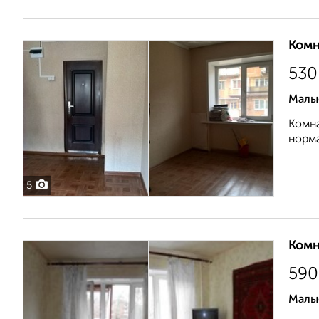
Комн
530
Малы
Комна
норма
5
Комн
590
Малы