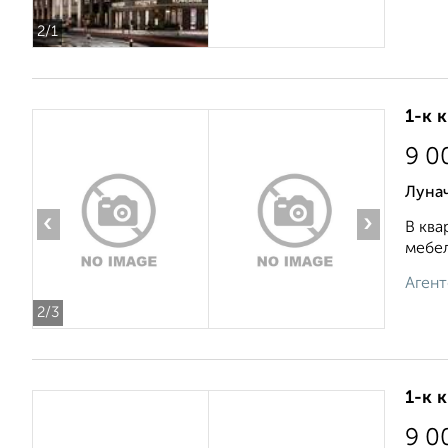
2
/1
1-к 
9 0
Луна
‹
›
В ква
мебел
Агент
2
/3
1-к 
9 0