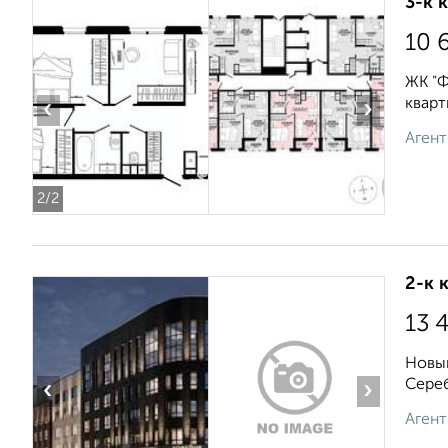
3-к 
10 
ЖК "Ф
кварт
‹
›
Агент
2
/2
2-к 
13 
Новый
Сереб
‹
›
Агент