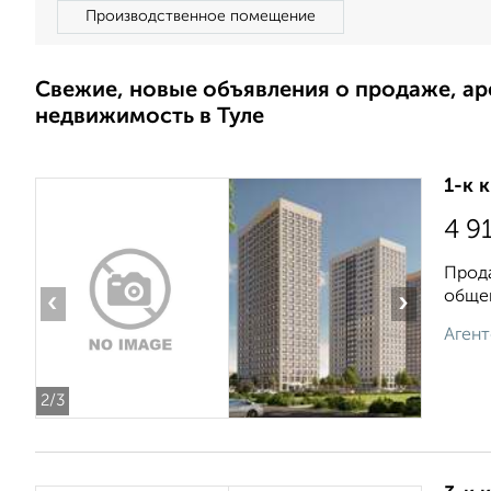
Производственное помещение
Свежие, новые объявления о продаже, а
недвижимость в Туле
1-к 
4 9
Прода
общей
‹
›
Агент
2
/3