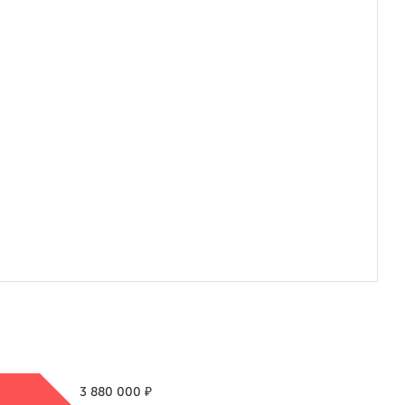
₽
3 880 000