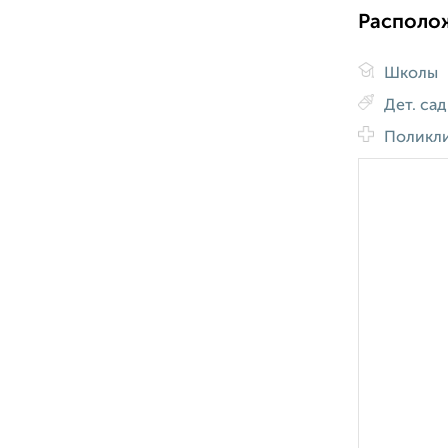
Располо
Школы
Дет. са
Поликл