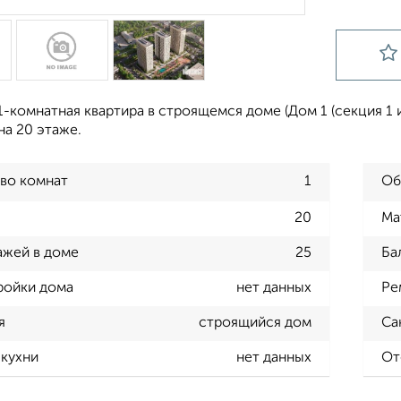
-комнатная квартира в строящемся доме (Дом 1 (секция 1 и 
 на 20 этаже.
во комнат
1
Об
20
Ма
ажей в доме
25
Ба
ройки дома
нет данных
Ре
я
строящийся дом
Са
кухни
нет данных
От