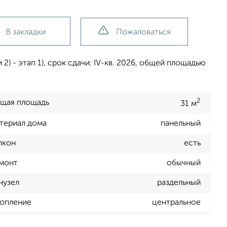
В закладки
Пожаловаться
2) - этап 1), срок сдачи: IV-кв. 2026, общей площадью
2
щая площадь
31 м
териал дома
панельный
лкон
есть
монт
обычный
нузел
раздельный
опление
центральное