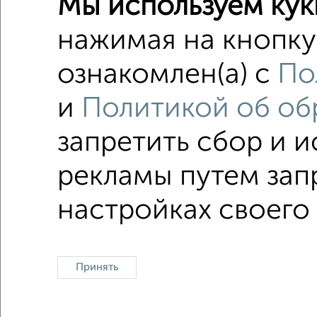
Мы используем кук
1-к квар
Поиск по с
нажимая на кнопку 
не перв
ознакомлен(а) с
По
в строя
и
Политикой об об
Цена до 
запретить сбор и 
рекламы путем зап
Однокомнатные
Двухкомнатные
Трехкомна
настройках своего 
Принять
Контакты
Политика конфиденциальности
По
О проекте
Реклама на портале
Новос
Консультации по недвижимости
Разме