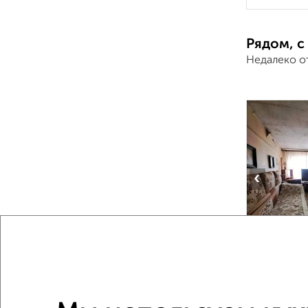
Рядом, с
Недалеко о
‹
2
/2