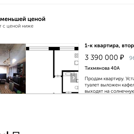
 меньшей ценой
т с ценой ниже
1-к квартира, втор
₽
3 390 000
9
Тихмянова 40А
›
Продам квартиру. Уст
туалет выложен кафеле
выходят на солнечну
потихоньку дела...
Агентство, 07.08.202