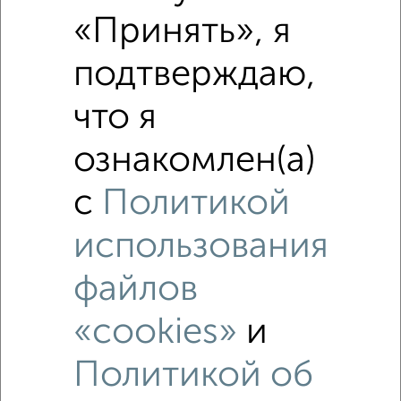
«Принять», я
подтверждаю,
что я
ознакомлен(а)
с
Политикой
использования
файлов
«cookies»
и
Политикой об
Рядом, с меньшей ценой