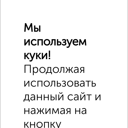
Сравнение средних цен
Мы
2‑комнатные квартиры с похожей площадью ±10%
используем
₽
5 790 000
куки!
₽
4 954 000
Продолжая
₽
5 790 000
использовать
Средняя цена район
данный сайт и
Это предложение
Средняя цена по городу
нажимая на
Похожие предложения рядом
кнопку
2‑комнатные квартиры недалеко от