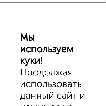
Мы
Сравнение средних цен
используем
4‑комнатные квартиры с похожей площадью ±10%
₽
куки!
8 640 000
Продолжая
₽
8 100 000
использовать
₽
8 640 000
данный сайт и
Средняя цена район
Это предложение