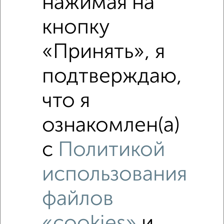
нажимая на
Средняя цена по городу
кнопку
Похожие предложения рядом
«Принять», я
4‑комнатные квартиры недалеко от Фрунзе 9
подтверждаю,
что я
ознакомлен(а)
с
Политикой
использования
файлов
«cookies»
и