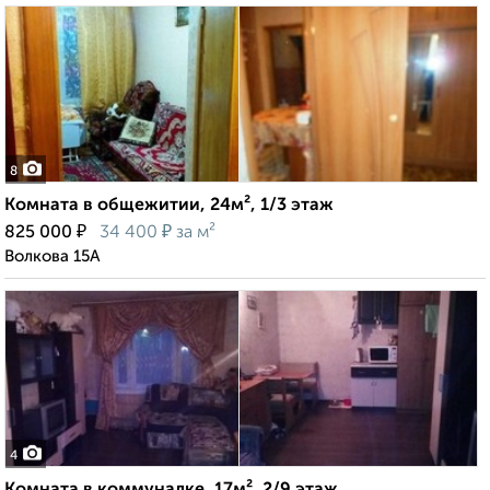
8
Комната в общежитии, 24м², 1/3 этаж
₽
₽
825 000
34 400
за м²
Волкова 15А
4