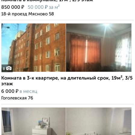
Комната в коммуналке, 17м², 2/9 этаж
₽
₽
850 000
50 000
за м²
18-й проезд Мясново 58
8
Комната в 3-к квартире, на длительный срок, 19м², 3/5
этаж
₽
6 000
в месяц
Гоголевская 76