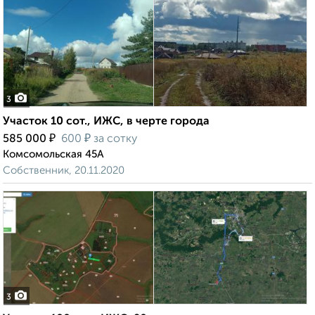
3
Участок 10 сот., ИЖС, в черте города
₽
₽
585 000
600
за сотку
Комсомольская 45А
Собственник, 20.11.2020
3