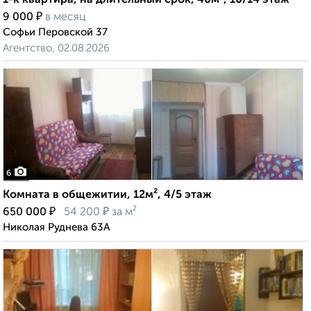
1-к квартира, на длительный срок, 40м², 10/14 этаж
₽
9 000
в месяц
Софьи Перовской 37
Агентство, 02.08.2026
6
Комната в общежитии, 12м², 4/5 этаж
₽
₽
650 000
54 200
за м²
Николая Руднева 63А