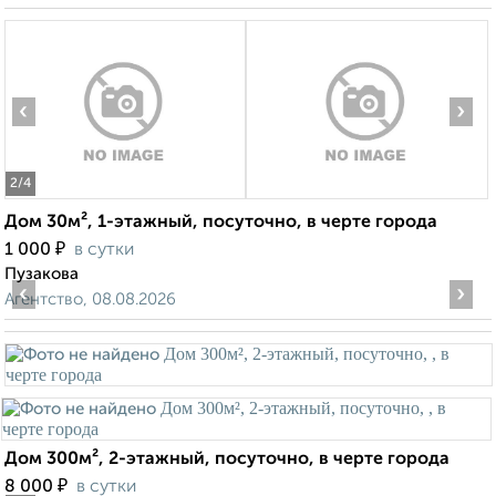
‹
›
2
/4
Дом 30м², 1-этажный, посуточно, в черте города
₽
1 000
в сутки
Пузакова
‹
›
Агентство, 08.08.2026
Дом 300м², 2-этажный, посуточно, в черте города
₽
8 000
в сутки