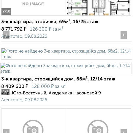
2
/10
3-к квартира, вторичка, 69м², 16/25 этаж
₽
₽
8 771 792
126 300
за м²
‹
›
Агентство, 09.08.2026
3-к квартира, строящийся дом, 66м², 12/14 этаж
₽
₽
8 409 600
128 000
за м²
2
/2
мкр. Юго-Восточный, Академика Насоновой 9
Агентство, 09.08.2026