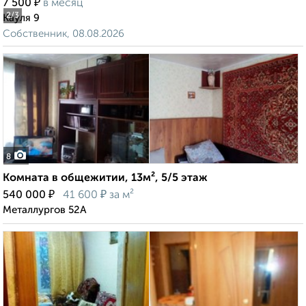
₽
7 500
в месяц
2
/3
Кауля 9
Собственник, 08.08.2026
8
Комната в общежитии, 13м², 5/5 этаж
₽
₽
540 000
41 600
за м²
Металлургов 52А