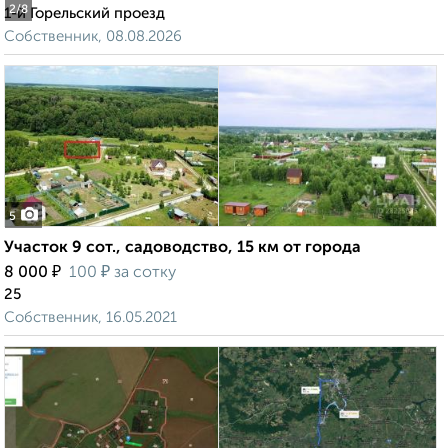
2
/8
1-й Горельский проезд
Собственник, 08.08.2026
5
Участок 9 сот., садоводство, 15 км от города
₽
₽
8 000
100
за сотку
25
Собственник, 16.05.2021