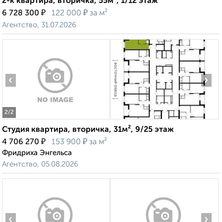
2-к квартира, вторичка, 55м², 1/12 этаж
₽
₽
6 728 300
122 000
за м²
Агентство, 31.07.2026
‹
›
2
/2
Студия квартира, вторичка, 31м², 9/25 этаж
₽
₽
4 706 270
153 900
за м²
Фридриха Энгельса
Агентство, 05.08.2026
‹
›