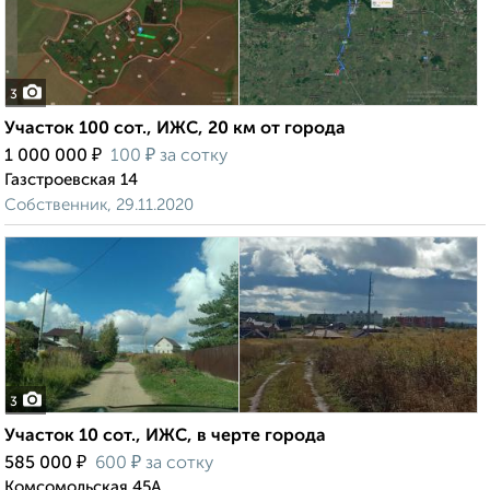
3
Участок 100 сот., ИЖС, 20 км от города
₽
₽
1 000 000
100
за сотку
Газстроевская 14
Собственник, 29.11.2020
3
Участок 10 сот., ИЖС, в черте города
₽
₽
585 000
600
за сотку
Комсомольская 45А