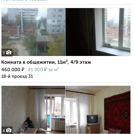
3
Комната в общежитии, 11м², 4/9 этаж
₽
₽
460 000
41 900
за м²
18-й проезд 31
8