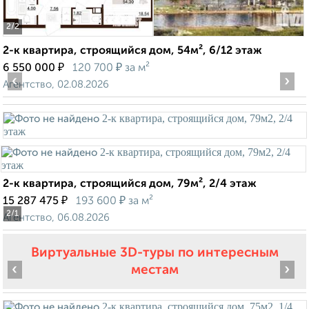
2
/2
2-к квартира, строящийся дом, 54м², 6/12 этаж
₽
₽
6 550 000
120 700
за м²
‹
›
Агентство, 02.08.2026
2-к квартира, строящийся дом, 79м², 2/4 этаж
₽
₽
15 287 475
193 600
за м²
2
/1
Агентство, 06.08.2026
Виртуальные 3D-туры по интересным
‹
›
местам