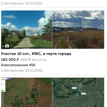
Собственник, 16.05.2021
3
Участок 10 сот., ИЖС, в черте города
₽
₽
585 000
600
за сотку
Комсомольская 45А
Собственник, 20.11.2020