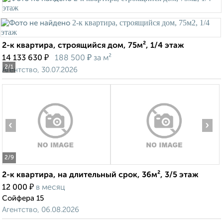
2-к квартира, строящийся дом, 75м², 1/4 этаж
₽
₽
14 133 630
188 500
за м²
2
/1
Агентство, 30.07.2026
‹
›
2
/9
2-к квартира, на длительный срок, 36м², 3/5 этаж
₽
12 000
в месяц
Сойфера 15
Агентство, 06.08.2026