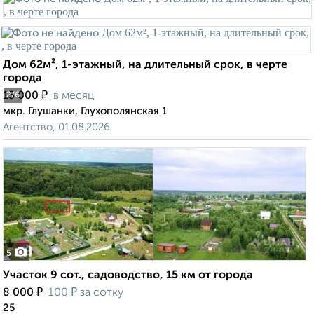
Дом 62м², 1-этажный, на длительный срок, в черте
города
₽
15 000
в месяц
2
/6
мкр. Глушанки, Глухополянская 1
Агентство, 01.08.2026
5
Участок 9 сот., садоводство, 15 км от города
₽
₽
8 000
100
за сотку
25