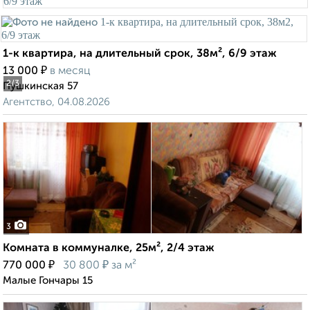
1-к квартира, на длительный срок, 38м², 6/9 этаж
₽
13 000
в месяц
2
/3
Пушкинская 57
Агентство, 04.08.2026
3
Комната в коммуналке, 25м², 2/4 этаж
₽
₽
770 000
30 800
за м²
Малые Гончары 15