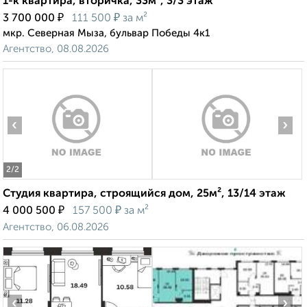
1-к квартира, вторичка, 33м², 3/3 этаж
₽
₽
3 700 000
111 500
за м²
мкр. Северная Мыза, бульвар Победы 4к1
Агентство, 08.08.2026
‹
›
2
/2
Студия квартира, строящийся дом, 25м², 13/14 этаж
₽
₽
4 000 500
157 500
за м²
Агентство, 06.08.2026
‹
›