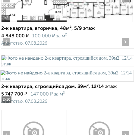
2
/2
2-к квартира, вторичка, 48м², 5/9 этаж
₽
₽
4 848 000
100 000
за м²
‹
›
Агентство, 07.08.2026
2-к квартира, строящийся дом, 39м², 12/14 этаж
₽
₽
5 747 700
147 000
за м²
2
/10
Агентство, 07.08.2026