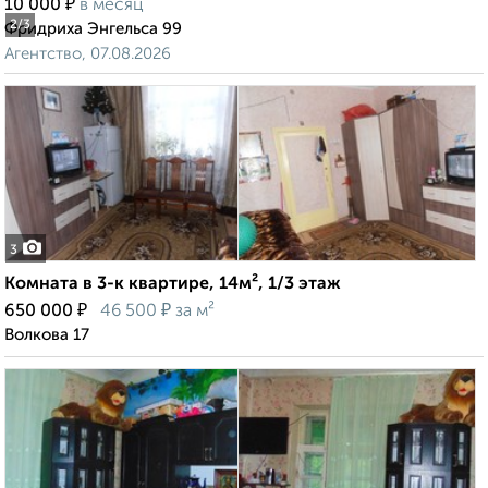
₽
10 000
в месяц
2
/3
Фридриха Энгельса 99
Агентство, 07.08.2026
3
Комната в 3-к квартире, 14м², 1/3 этаж
₽
₽
650 000
46 500
за м²
Волкова 17