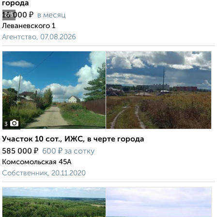
города
₽
16 000
в месяц
2
/5
Леваневского 1
Агентство, 07.08.2026
3
Участок 10 сот., ИЖС, в черте города
₽
₽
585 000
600
за сотку
Комсомольская 45А
Собственник, 20.11.2020