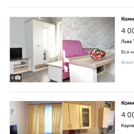
Комн
4 0
Льва 
Вся н
Агент
4
Комн
4 0
Кауля