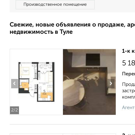
Производственное помещение
Свежие, новые объявления о продаже, а
недвижимость в Туле
1-к 
5 1
Пере
‹
›
Прода
застр
компл
Агент
2
/2