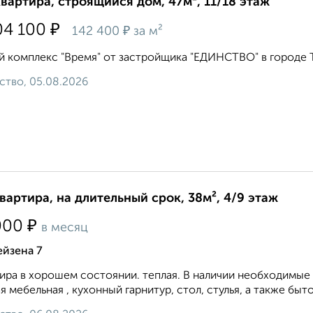
квартира, строящийся дом, 47м², 11/18 этаж
₽
04 100
₽
142 400
за м²
 комплекс "Время" от застройщика "ЕДИНСТВО" в городе Ту
ство, 05.08.2026
квартира, на длительный срок, 38м², 4/9 этаж
₽
000
в месяц
ейзена 7
ира в хорошем состоянии. теплая. В наличии необходимые 
я мебельная , кухонный гарнитур, стол, стулья, а также бытова