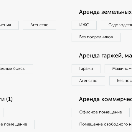
Аренда земельных 
чения
Агенство
ИЖС
Садоводст
Без посредников
Аренда гаржей, м
ражные боксы
Гаражи
Машиноме
Агенство
Без по
 (1)
Аренда коммерчес
Офисное помещение
ое помещение
Помещение свободного н