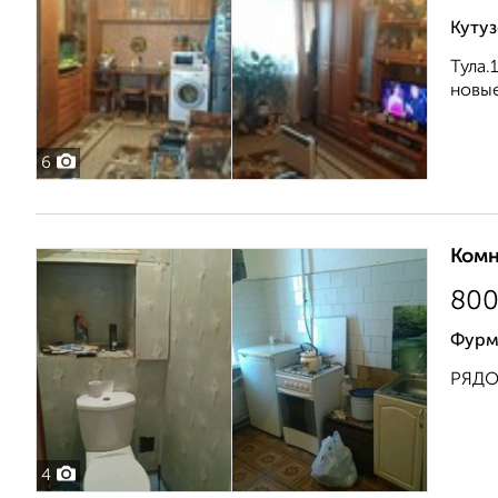
Кутуз
Тула.
новые
6
Комн
80
Фурм
РЯДО
4