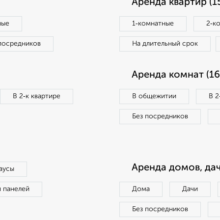
Аренда квартир (1
ные
1‑комнатные
2‑к
посредников
На длительный срок
Аренда комнат (16
В 2‑к квартире
В общежитии
В 2
Без посредников
Аренда домов, дач
аусы
п панелей
Дома
Дачи
Без посредников