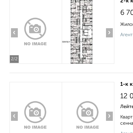
2-к 
6 7
Жилой
‹
›
Агент
2
/2
1-к 
12 
Лейт
‹
›
Кварт
сенна