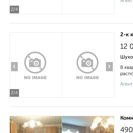
Агент
2
/4
2-к 
12 
Шухо
‹
›
В ква
распо
Агент
2
/4
Комн
490