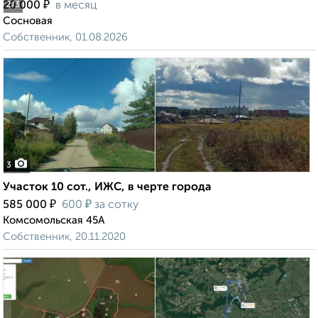
₽
20 000
в месяц
2
/3
Сосновая
Собственник, 01.08.2026
3
Участок 10 сот., ИЖС, в черте города
₽
₽
585 000
600
за сотку
Комсомольская 45А
Собственник, 20.11.2020