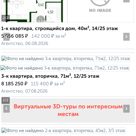
2
/2
1-к квартира, строящийся дом, 40м², 14/25 этаж
‹
₽
₽
›
5 656 085
142 000
за м²
Агентство, 06.08.2026
3-к квартира, вторичка, 71м², 12/25 этаж
₽
₽
8 185 250
115 400
за м²
Агентство, 07.08.2026
2
/2
Виртуальные 3D-туры по интересным
‹
›
местам