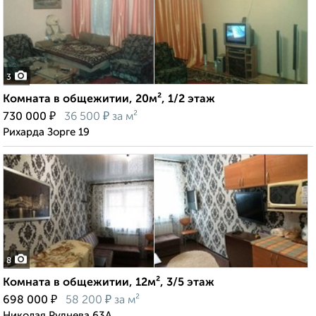
3
Комната в общежитии, 20м², 1/2 этаж
₽
₽
730 000
36 500
за м²
Рихарда Зорге 19
8
Комната в общежитии, 12м², 3/5 этаж
₽
₽
698 000
58 200
за м²
Николая Руднева 63А