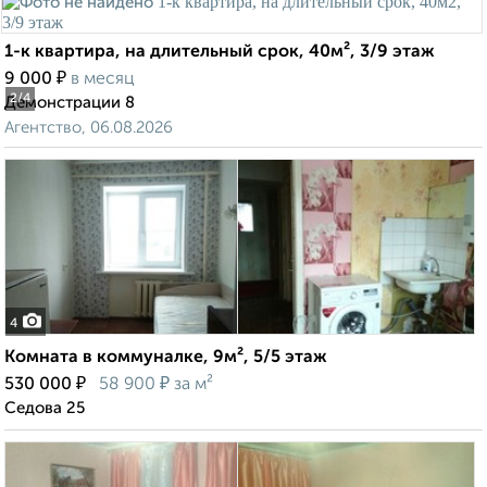
1-к квартира, на длительный срок, 40м², 3/9 этаж
₽
9 000
в месяц
2
/4
Демонстрации 8
Агентство, 06.08.2026
4
Комната в коммуналке, 9м², 5/5 этаж
₽
₽
530 000
58 900
за м²
Седова 25