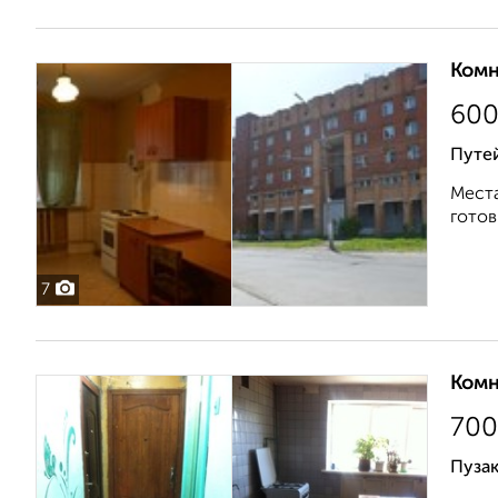
Комн
60
Путей
Места
готов
7
Комн
700
Пузак