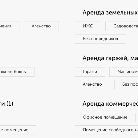
Аренда земельных 
чения
Агенство
ИЖС
Садоводст
Без посредников
Аренда гаржей, м
ражные боксы
Гаражи
Машиноме
Агенство
Без по
 (1)
Аренда коммерчес
Офисное помещение
ое помещение
Помещение свободного н