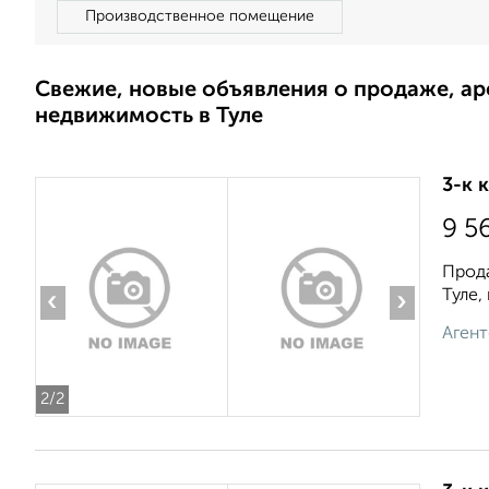
Производственное помещение
Свежие, новые объявления о продаже, а
недвижимость в Туле
3-к 
9 5
Прода
Туле,
‹
›
Агент
2
/2