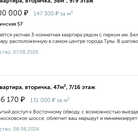
квартира, вторичка, 58м², 9/9 этаж
₽
00 000
₽
147 300
за м²
инская 57
ётся уютная 3-комнатная квартира рядом с парком им. Б
иру, расположенную в самом центре города Тулы. В шагово
ство, 07.08.2026
квартира, вторичка, 47м², 7/16 этаж
₽
66 170
₽
131 000
за м²
тый доступ к Восточному обводу, с возможностью выезда 
осковское шоссе, облегчит ваш маршрут и минимизирует п
ство, 08.08.2026