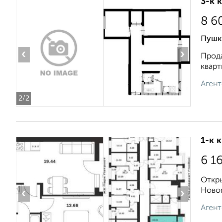
3-к 
8 6
Пушк
‹
›
Прода
кварт
Агент
2
/2
1-к 
6 1
Откры
Новом
‹
›
Агент