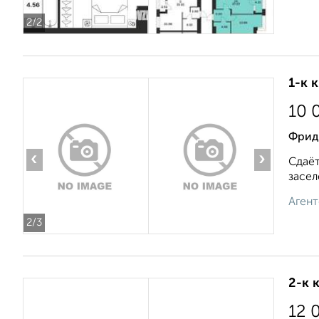
2
/2
1-к 
10 
Фрид
‹
›
Сдаёт
засел
Агент
2
/3
2-к 
12 