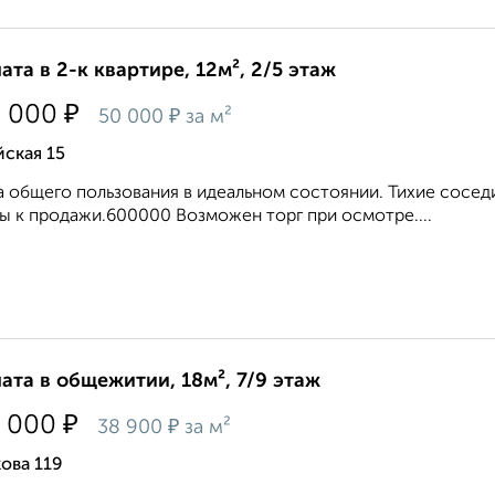
ата в 2-к квартире, 12м², 2/5 этаж
₽
0 000
₽
50 000
за м²
ская 15
 общего пользования в идеальном состоянии. Тихие сосед
ы к продажи.600000 Возможен торг при осмотре....
ата в общежитии, 18м², 7/9 этаж
₽
 000
₽
38 900
за м²
ова 119