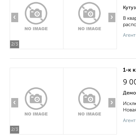
Кутуз
‹
›
В ква
распо
Агент
2
/3
1-к 
9 0
Демо
‹
›
Исклю
Новая
Агент
2
/3