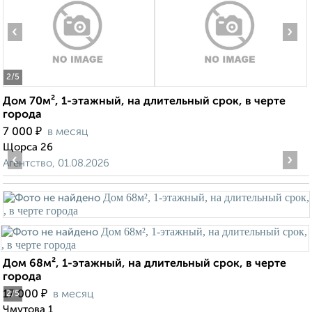
‹
›
2
/5
Дом 70м², 1-этажный, на длительный срок, в черте
города
₽
7 000
в месяц
Щорса 26
‹
›
Агентство, 01.08.2026
Дом 68м², 1-этажный, на длительный срок, в черте
города
₽
17 000
в месяц
2
/5
Чмутова 1