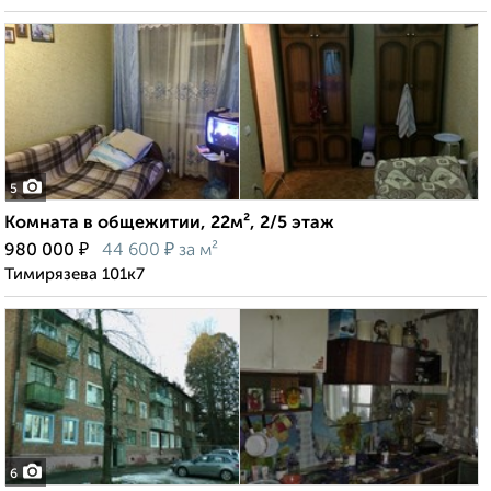
5
Комната в общежитии, 22м², 2/5 этаж
₽
₽
980 000
44 600
за м²
Тимирязева 101к7
6