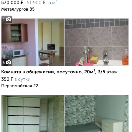
₽
₽
570 000
51 900
за м²
Металлургов 85
2
8
Комната в общежитии, посуточно, 20м², 3/5 этаж
₽
350
в сутки
Первомайская 22