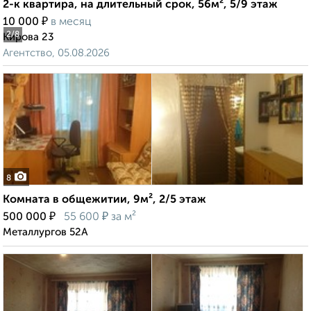
2-к квартира, на длительный срок, 56м², 5/9 этаж
₽
10 000
в месяц
2
/8
Кирова 23
Агентство, 05.08.2026
8
Комната в общежитии, 9м², 2/5 этаж
₽
₽
500 000
55 600
за м²
Металлургов 52А