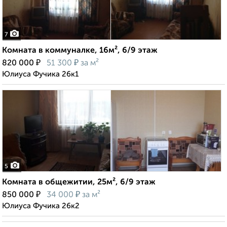
7
Комната в коммуналке, 16м², 6/9 этаж
₽
₽
820 000
51 300
за м²
Юлиуса Фучика 26к1
5
Комната в общежитии, 25м², 6/9 этаж
₽
₽
850 000
34 000
за м²
Юлиуса Фучика 26к2