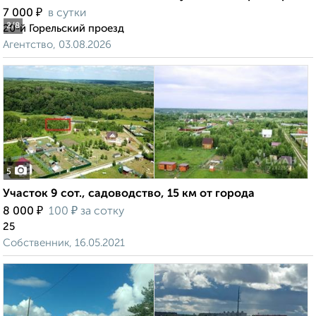
₽
7 000
в сутки
2
/8
20-й Горельский проезд
Агентство, 03.08.2026
5
Участок 9 сот., садоводство, 15 км от города
₽
₽
8 000
100
за сотку
25
Собственник, 16.05.2021