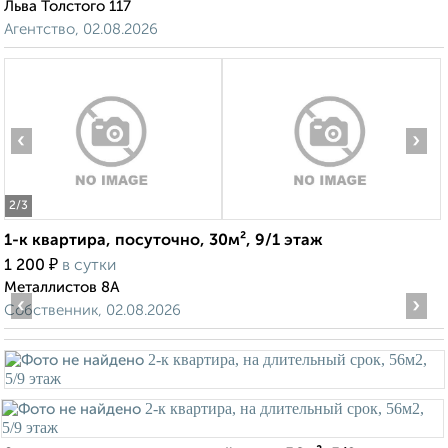
Льва Толстого 117
Агентство, 02.08.2026
‹
›
2
/3
1-к квартира, посуточно, 30м², 9/1 этаж
₽
1 200
в сутки
Металлистов 8А
‹
›
Собственник, 02.08.2026