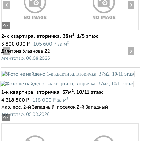
‹
›
2
/2
2-к квартира, вторичка, 38м², 1/5 этаж
₽
₽
3 800 000
105 600
за м²
‹
›
Дмитрия Ульянова 22
Агентство, 08.08.2026
1-к квартира, вторичка, 37м², 10/11 этаж
₽
₽
4 318 800
118 000
за м²
мкр. пос. 2-й Западный, посёлок 2-й Западный
Агентство, 05.08.2026
2
/2