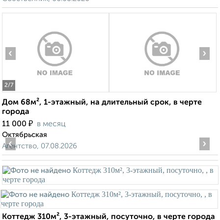
‹
›
2
/7
Дом 68м², 1-этажный, на длительный срок, в черте
города
₽
11 000
в месяц
Октябрьская
‹
›
Агентство, 07.08.2026
Коттедж 310м², 3-этажный, посуточно, в черте города