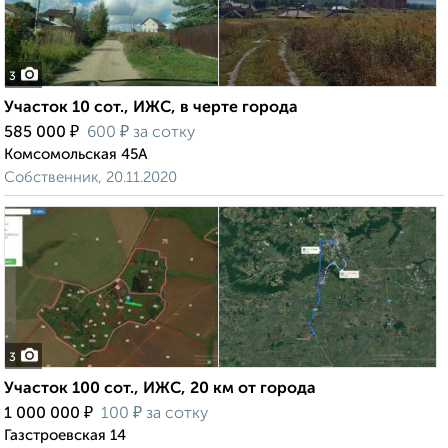
3
Участок 10 сот., ИЖС, в черте города
₽
₽
585 000
600
за сотку
Комсомольская 45А
Собственник, 20.11.2020
3
Участок 100 сот., ИЖС, 20 км от города
₽
₽
1 000 000
100
за сотку
Газстроевская 14