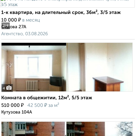
1-к квартира, на длительный срок, 36м², 3/5 этаж
₽
10 000
в месяц
2
/4
Седова 27А
Агентство, 03.08.2026
4
Комната в общежитии, 12м², 5/5 этаж
₽
₽
510 000
42 500
за м²
Кутузова 104А