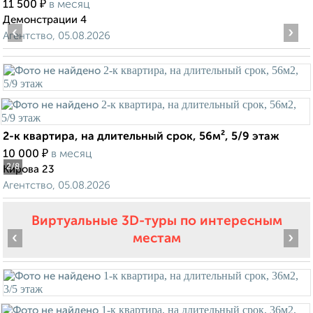
₽
11 500
в месяц
Демонстрации 4
‹
›
Агентство, 05.08.2026
2-к квартира, на длительный срок, 56м², 5/9 этаж
₽
10 000
в месяц
2
/8
Кирова 23
Агентство, 05.08.2026
Виртуальные 3D-туры по интересным
‹
›
местам