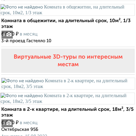
Комната в общежитии, на длительный срок, 10м², 1/3
этаж
₽
6 000
в месяц
8
3-й проезд Гастелло 10
Виртуальные 3D-туры по интересным
местам
Комната в 2-к квартире, на длительный срок, 18м², 3/5
этаж
₽
6 000
в месяц
3
Октябрьская 95Б