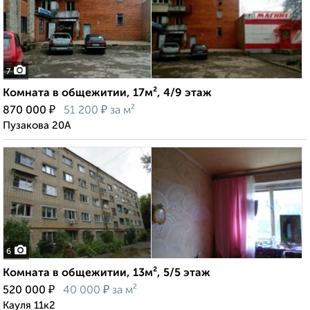
7
Комната в общежитии, 17м², 4/9 этаж
₽
₽
870 000
51 200
за м²
Пузакова 20А
6
Комната в общежитии, 13м², 5/5 этаж
₽
₽
520 000
40 000
за м²
Кауля 11к2