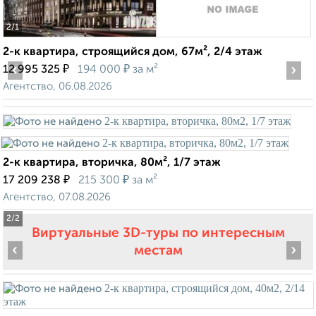
2
/1
2-к квартира, строящийся дом, 67м², 2/4 этаж
‹
₽
₽
›
12 995 325
194 000
за м²
Агентство, 06.08.2026
2-к квартира, вторичка, 80м², 1/7 этаж
₽
₽
17 209 238
215 300
за м²
Агентство, 07.08.2026
2
/2
Виртуальные 3D-туры по интересным
‹
›
местам