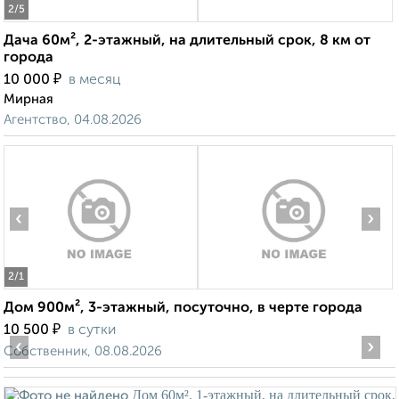
2
/5
Дача 60м², 2-этажный, на длительный срок, 8 км от
города
₽
10 000
в месяц
Мирная
Агентство, 04.08.2026
‹
›
2
/1
Дом 900м², 3-этажный, посуточно, в черте города
₽
10 500
в сутки
‹
›
Собственник, 08.08.2026