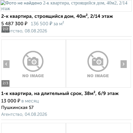
2-к квартира, строящийся дом, 40м², 2/14 этаж
₽
₽
5 487 300
136 500
за м²
2
/2
Агентство, 08.08.2026
‹
›
2
/3
1-к квартира, на длительный срок, 38м², 6/9 этаж
₽
13 000
в месяц
Пушкинская 57
Агентство, 04.08.2026