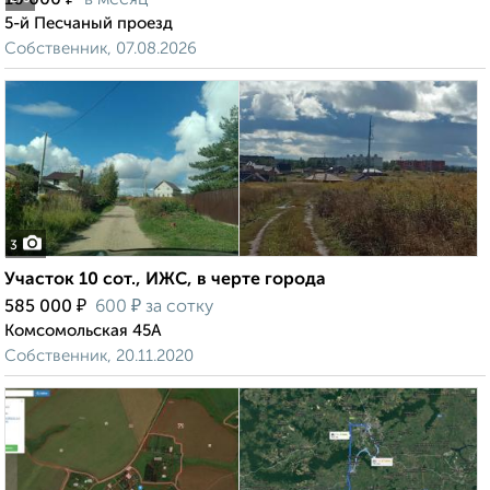
10 000
в месяц
5-й Песчаный проезд
Собственник, 07.08.2026
3
Участок 10 сот., ИЖС, в черте города
₽
₽
585 000
600
за сотку
Комсомольская 45А
Собственник, 20.11.2020