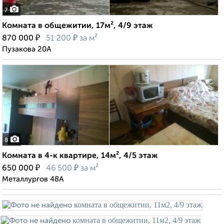
7
Комната в общежитии, 17м², 4/9 этаж
₽
₽
870 000
51 200
за м²
Пузакова 20А
8
Комната в 4-к квартире, 14м², 4/5 этаж
₽
₽
650 000
46 500
за м²
Металлургов 48А