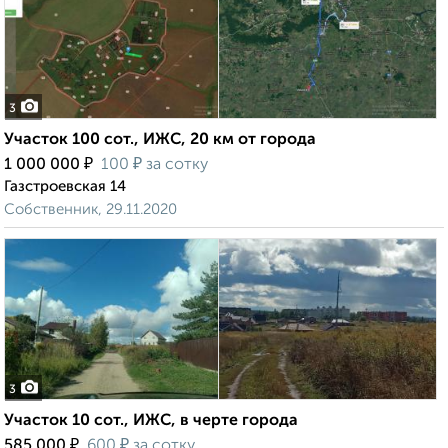
3
Участок 100 сот., ИЖС, 20 км от города
₽
₽
1 000 000
100
за сотку
Газстроевская 14
Собственник, 29.11.2020
3
Участок 10 сот., ИЖС, в черте города
₽
₽
585 000
600
за сотку