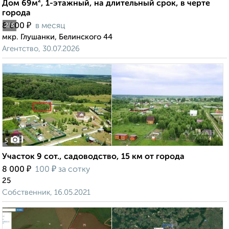
Дом 69м², 1-этажный, на длительный срок, в черте
города
₽
8 000
в месяц
2
/3
мкр. Глушанки, Белинского 44
Агентство, 30.07.2026
5
Участок 9 сот., садоводство, 15 км от города
₽
₽
8 000
100
за сотку
25
Собственник, 16.05.2021