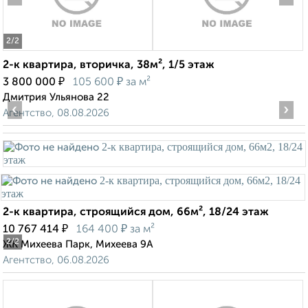
2
/2
2-к квартира, вторичка, 38м², 1/5 этаж
₽
₽
3 800 000
105 600
за м²
Дмитрия Ульянова 22
‹
›
Агентство, 08.08.2026
2-к квартира, строящийся дом, 66м², 18/24 этаж
₽
₽
10 767 414
164 400
за м²
2
/2
ЖК Михеева Парк, Михеева 9А
Агентство, 06.08.2026