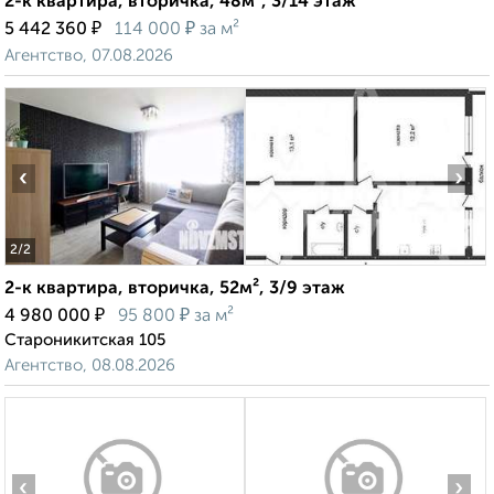
2-к квартира, вторичка, 48м², 3/14 этаж
₽
₽
5 442 360
114 000
за м²
Агентство, 07.08.2026
‹
›
2
/2
2-к квартира, вторичка, 52м², 3/9 этаж
₽
₽
4 980 000
95 800
за м²
Староникитская 105
Агентство, 08.08.2026
‹
›