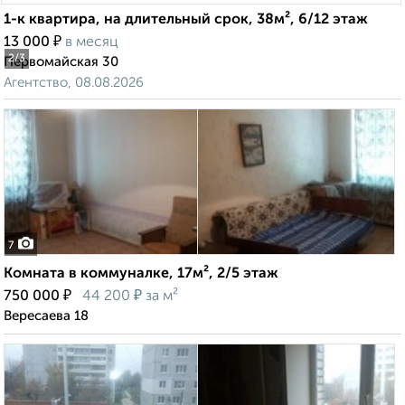
1-к квартира, на длительный срок, 38м², 6/12 этаж
₽
13 000
в месяц
2
/3
Первомайская 30
Агентство, 08.08.2026
7
Комната в коммуналке, 17м², 2/5 этаж
₽
₽
750 000
44 200
за м²
Вересаева 18