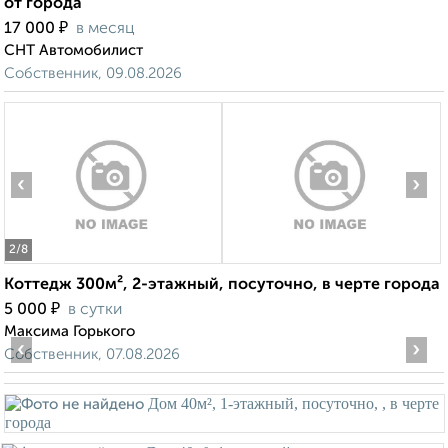
от города
₽
17 000
в месяц
СНТ Автомобилист
Собственник, 09.08.2026
‹
›
2
/8
Коттедж 300м², 2-этажный, посуточно, в черте города
₽
5 000
в сутки
Максима Горького
‹
›
Собственник, 07.08.2026