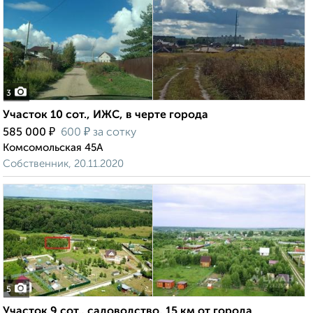
3
Участок 10 сот., ИЖС, в черте города
₽
₽
585 000
600
за сотку
Комсомольская 45А
Собственник, 20.11.2020
5
Участок 9 сот., садоводство, 15 км от города