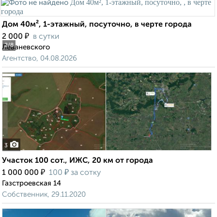
Дом 40м², 1-этажный, посуточно, в черте города
₽
2 000
в сутки
2
/8
Леваневского
Агентство, 04.08.2026
3
Участок 100 сот., ИЖС, 20 км от города
₽
₽
1 000 000
100
за сотку
Газстроевская 14
Собственник, 29.11.2020