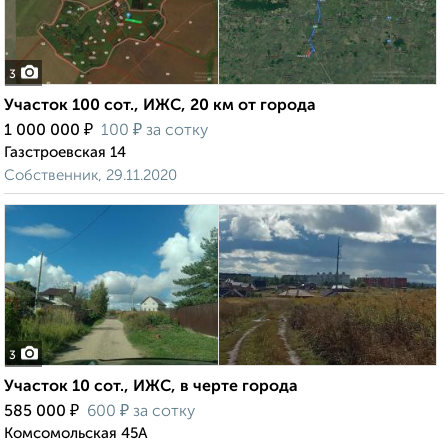
3
Участок 100 сот., ИЖС, 20 км от города
₽
₽
1 000 000
100
за сотку
Газстроевская 14
Собственник, 29.11.2020
3
Участок 10 сот., ИЖС, в черте города
₽
₽
585 000
600
за сотку
Комсомольская 45А