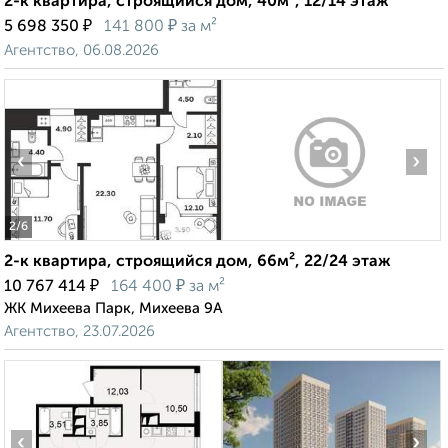
2-к квартира, строящийся дом, 40м², 12/14 этаж
₽
₽
5 698 350
141 800
за м²
Агентство, 06.08.2026
‹
›
2
/6
2-к квартира, строящийся дом, 66м², 22/24 этаж
₽
₽
10 767 414
164 400
за м²
ЖК Михеева Парк, Михеева 9А
Агентство, 23.07.2026
‹
›