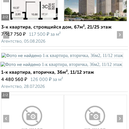
2
/2
3-к квартира, строящийся дом, 67м², 21/25 этаж
‹
₽
₽
›
7 917 750
117 500
за м²
Агентство, 05.08.2026
1-к квартира, вторичка, 36м², 11/12 этаж
₽
₽
4 480 560
126 000
за м²
Агентство, 28.07.2026
2
/2
‹
›