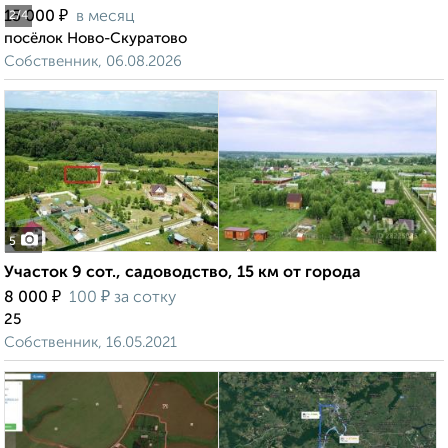
₽
15 000
в месяц
2
/4
посёлок Ново-Скуратово
Собственник, 06.08.2026
5
Участок 9 сот., садоводство, 15 км от города
₽
₽
8 000
100
за сотку
25
Собственник, 16.05.2021