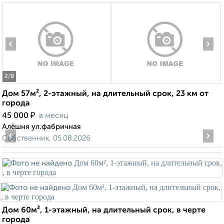
‹
›
2
/8
Дом 57м², 2-этажный, на длительный срок, 23 км от
города
₽
45 000
в месяц
Алёшня ул.фабричная
‹
›
Собственник, 05.08.2026
Дом 60м², 1-этажный, на длительный срок, в черте
города