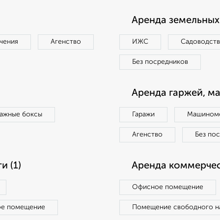
Аренда земельных 
чения
Агенство
ИЖС
Садоводст
Без посредников
Аренда гаржей, м
ражные боксы
Гаражи
Машиноме
Агенство
Без по
 (1)
Аренда коммерчес
Офисное помещение
ое помещение
Помещение свободного н