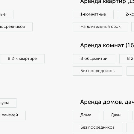
Аренда квартир (1
ные
1‑комнатные
2‑к
посредников
На длительный срок
Аренда комнат (16
В 2‑к квартире
В общежитии
В 2
Без посредников
Аренда домов, дач
аусы
п панелей
Дома
Дачи
Без посредников