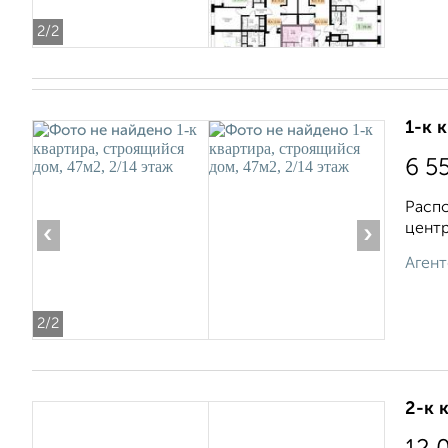
2
/2
1-к 
6 5
Распо
центр
‹
›
Агент
2
/2
2-к 