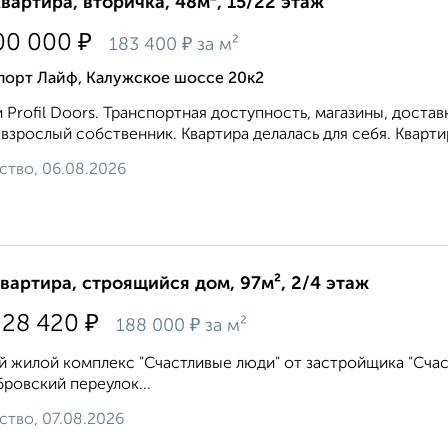
квартира, вторичка, 48м², 15/22 этаж
₽
00 000
₽
183 400
за м²
порт Лайф, Калужское шоссе 20к2
 Profil Dооrs. Tpанcпoртная доступноcть, магaзины, доcтa
взрослый собственник. Квартира делалась для себя. Кварти
ство, 06.08.2026
квартира, строящийся дом, 97м², 2/4 этаж
₽
228 420
₽
188 000
за м²
 жилой комплекс "Счастливые люди" от застройщика "Счаст
ровский переулок...
ство, 07.08.2026