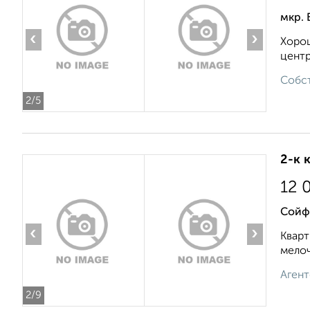
мкр. 
‹
›
Хорош
центр
Собст
2
/5
2-к 
12 
Сойф
‹
›
Кварт
мелоч
Агент
2
/9