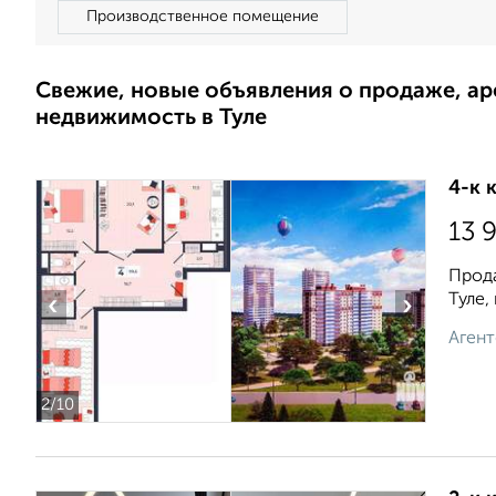
Производственное помещение
Свежие, новые объявления о продаже, а
недвижимость в Туле
4-к 
13 
Прода
Туле,
‹
›
Агент
2
/10