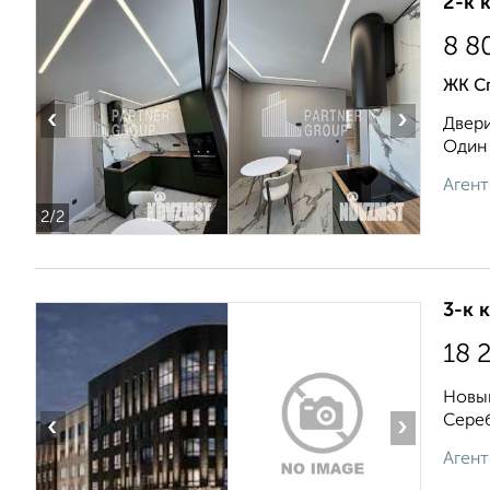
2-к 
8 8
ЖК С
‹
›
Двери
Один 
Агент
2
/2
3-к 
18 
Новый
Сереб
‹
›
Агент