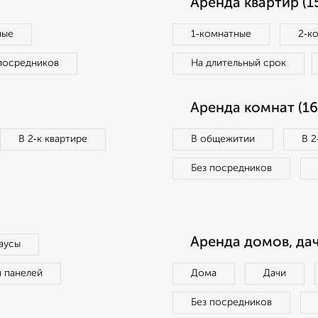
Аренда квартир (1
ные
1‑комнатные
2‑к
посредников
На длительный срок
Аренда комнат (16
В 2‑к квартире
В общежитии
В 2
Без посредников
Аренда домов, дач
аусы
п панелей
Дома
Дачи
Без посредников