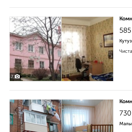
Комн
585
Кутуз
Чиста
7
Комн
730
Малы