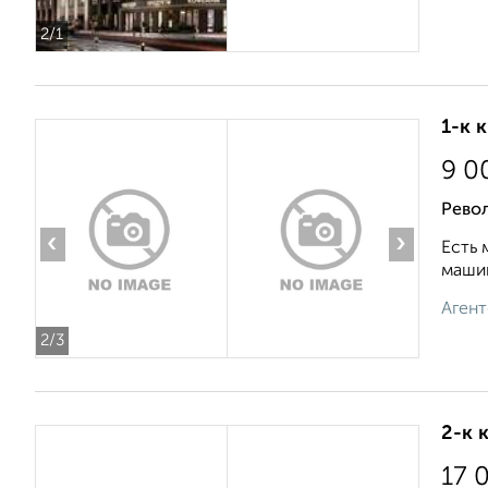
2
/1
1-к 
9 0
Рево
‹
›
Есть 
машин
Агент
2
/3
2-к 
17 