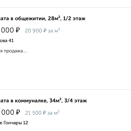
ата в общежитии, 28м², 1/2 этаж
₽
 000
₽
20 900
за м²
ова 41
я продажа....
ата в коммуналке, 34м², 3/4 этаж
₽
 000
₽
21 500
за м²
е Гончары 12