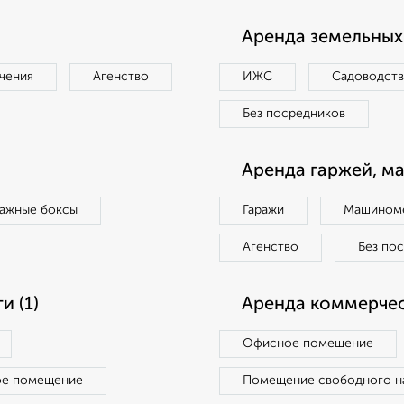
Аренда земельных 
чения
Агенство
ИЖС
Садоводст
Без посредников
Аренда гаржей, м
ражные боксы
Гаражи
Машиноме
Агенство
Без по
 (1)
Аренда коммерчес
Офисное помещение
ое помещение
Помещение свободного н