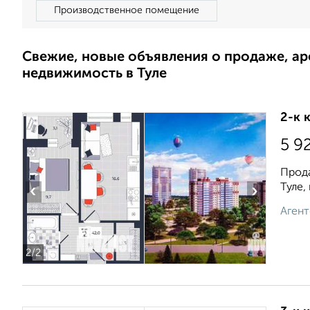
Производственное помещение
Свежие, новые объявления о продаже, а
недвижимость в Туле
2-к 
5 9
Прода
Туле,
‹
›
Агент
2
/2