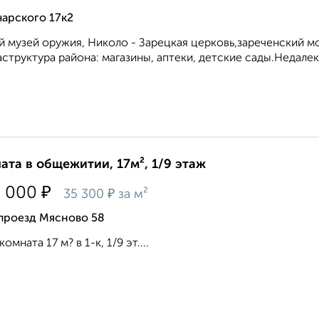
арского 17к2
 музей оружия, Николо - Зарецкая церковь,зареченский м
структура района: магазины, аптеки, детские сады.Недалек
ата в общежитии, 17м², 1/9 этаж
₽
0 000
₽
35 300
за м²
 проезд Мясново 58
омната 17 м? в 1-к, 1/9 эт....