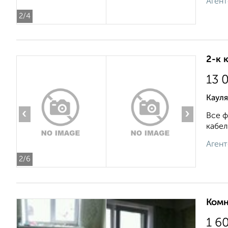
Агент
2
/4
2-к 
13 
Кауля
‹
›
Все ф
кабель
Агент
2
/6
Комн
1 6