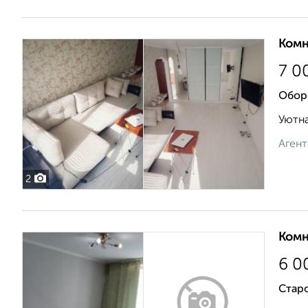
Комн
7 0
Обор
Уютна
Агент
2
Комн
6 0
Стар