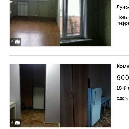
Лунач
Новый
инфра
6
Комн
60
18-й
одам к
6