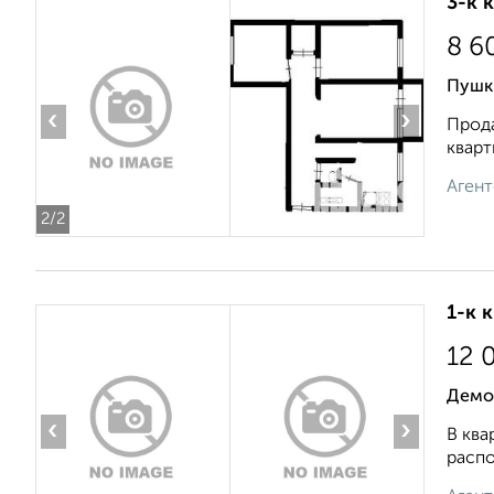
3-к 
8 6
Пушк
‹
›
Прода
кварт
Агент
2
/2
1-к 
12 
Демо
‹
›
В ква
распо