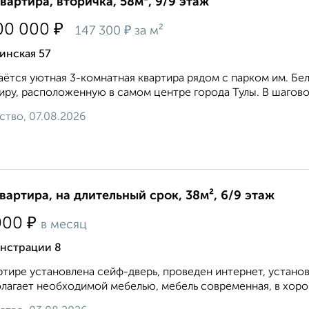
квартира, вторичка, 58м², 9/9 этаж
₽
00 000
₽
147 300
за м²
инская 57
ётся уютная 3-комнатная квартира рядом с парком им. Б
иру, расположенную в самом центре города Тулы. В шагово
ство, 07.08.2026
квартира, на длительный срок, 38м², 6/9 этаж
₽
000
в месяц
нстрации 8
ртире установлена сейф-дверь, проведен интернет, устано
лагает необходимой мебелью, мебель современная, в хорош