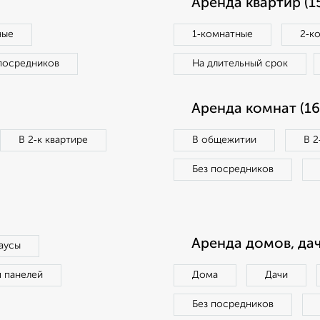
Аренда квартир (1
ные
1‑комнатные
2‑к
посредников
На длительный срок
Аренда комнат (16
В 2‑к квартире
В общежитии
В 2
Без посредников
Аренда домов, дач
аусы
п панелей
Дома
Дачи
Без посредников