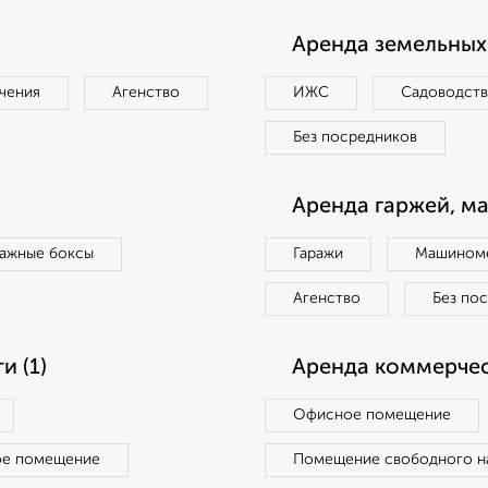
Аренда земельных 
чения
Агенство
ИЖС
Садоводст
Без посредников
Аренда гаржей, м
ражные боксы
Гаражи
Машиноме
Агенство
Без по
 (1)
Аренда коммерчес
Офисное помещение
ое помещение
Помещение свободного н