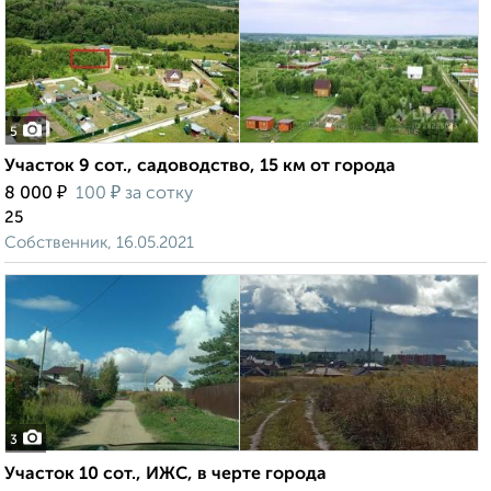
5
Участок 9 сот., садоводство, 15 км от города
₽
₽
8 000
100
за сотку
25
Собственник, 16.05.2021
3
Участок 10 сот., ИЖС, в черте города