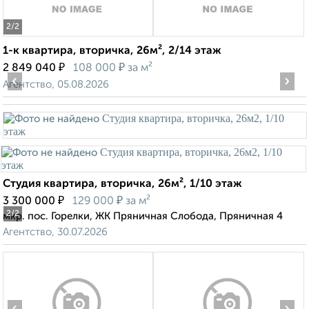
2
/2
1-к квартира, вторичка, 26м², 2/14 этаж
₽
₽
2 849 040
108 000
за м²
‹
›
Агентство, 05.08.2026
Студия квартира, вторичка, 26м², 1/10 этаж
₽
₽
3 300 000
129 000
за м²
2
/2
мкр. пос. Горелки, ЖК Пряничная Слобода, Пряничная 4
Агентство, 30.07.2026