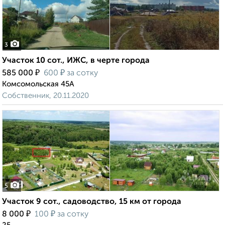
3
Участок 10 сот., ИЖС, в черте города
₽
₽
585 000
600
за сотку
Комсомольская 45А
Собственник, 20.11.2020
5
Участок 9 сот., садоводство, 15 км от города
₽
₽
8 000
100
за сотку