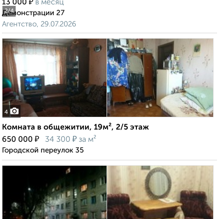
₽
13 000
в месяц
2
/4
Демонстрации 27
Агентство, 29.07.2026
4
Комната в общежитии, 19м², 2/5 этаж
₽
₽
650 000
34 300
за м²
Городской переулок 35