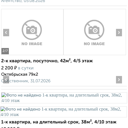
Агентство, 05.08.2026
‹
›
2
/7
2-к квартира, посуточно, 42м², 4/5 этаж
₽
2 200
в сутки
Октябрьская 79к2
‹
›
Собственник, 31.07.2026
1-к квартира, на длительный срок, 38м², 4/10 этаж