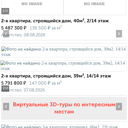
2
/2
2-к квартира, строящийся дом, 40м², 2/14 этаж
₽
₽
5 487 300
136 500
за м²
‹
›
Агентство, 08.08.2026
2-к квартира, строящийся дом, 39м², 14/14 этаж
₽
₽
5 791 800
147 000
за м²
2
/2
Агентство, 07.08.2026
Виртуальные 3D-туры по интересным
‹
›
местам