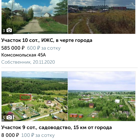
3
Участок 10 сот., ИЖС, в черте города
₽
₽
585 000
600
за сотку
Комсомольская 45А
Собственник, 20.11.2020
5
Участок 9 сот., садоводство, 15 км от города
₽
₽
8 000
100
за сотку