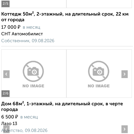
2
/5
Коттедж 50м², 2-этажный, на длительный срок, 22 км
от города
₽
17 000
в месяц
СНТ Автомобилист
Собственник, 09.08.2026
‹
›
2
/6
Дом 68м², 1-этажный, на длительный срок, в черте
города
₽
6 500
в месяц
Лазо 13
‹
›
Агентство, 09.08.2026