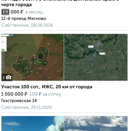
черте города
₽
100 000
в месяц
2
/8
12-й проезд Мясново
Собственник, 08.08.2026
3
Участок 100 сот., ИЖС, 20 км от города
₽
₽
1 000 000
100
за сотку
Газстроевская 14
Собственник, 29.11.2020