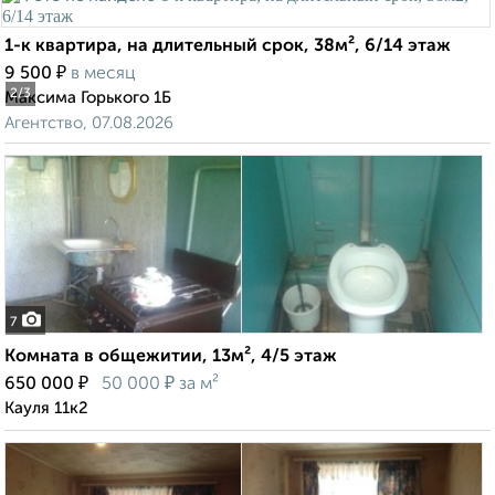
1-к квартира, на длительный срок, 38м², 6/14 этаж
₽
9 500
в месяц
2
/3
Максима Горького 1Б
Агентство, 07.08.2026
7
Комната в общежитии, 13м², 4/5 этаж
₽
₽
650 000
50 000
за м²
Кауля 11к2