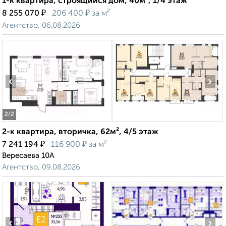
1-к квартира, строящийся дом, 40м², 1/4 этаж
₽
₽
8 255 070
206 400
за м²
Агентство, 06.08.2026
‹
›
2
/2
2-к квартира, вторичка, 62м², 4/5 этаж
₽
₽
7 241 194
116 900
за м²
Вересаева 10А
Агентство, 09.08.2026
‹
›