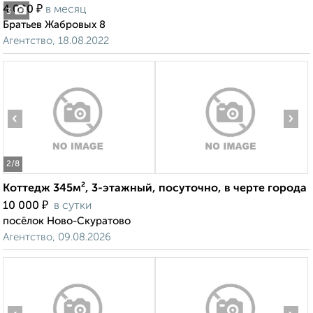
₽
4 000
в месяц
3
Братьев Жабровых 8
Агентство, 18.08.2022
‹
›
2
/8
Коттедж 345м², 3-этажный, посуточно, в черте города
₽
10 000
в сутки
посёлок Ново-Скуратово
Агентство, 09.08.2026