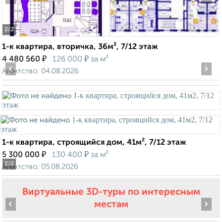
2
/2
1-к квартира, вторичка, 36м², 7/12 этаж
₽
₽
4 480 560
126 000
за м²
‹
›
Агентство, 04.08.2026
1-к квартира, строящийся дом, 41м², 7/12 этаж
₽
₽
5 300 000
130 400
за м²
2
/2
Агентство, 05.08.2026
Виртуальные 3D-туры по интересным
‹
›
местам