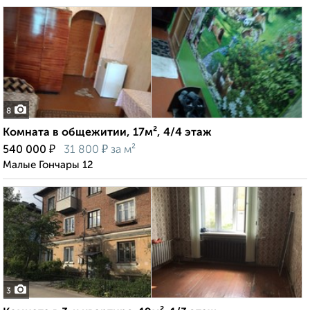
8
Комната в общежитии, 17м², 4/4 этаж
₽
₽
540 000
31 800
за м²
Малые Гончары 12
3