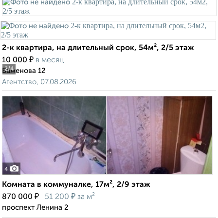
2-к квартира, на длительный срок, 54м², 2/5 этаж
₽
10 000
в месяц
2
/4
Баженова 12
Агентство, 07.08.2026
4
Комната в коммуналке, 17м², 2/9 этаж
₽
₽
870 000
51 200
за м²
проспект Ленина 2