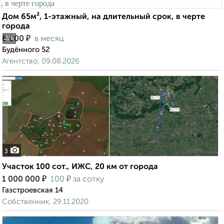
Дом 65м², 1-этажный, на длительный срок, в черте
города
₽
8 000
в месяц
2
/5
Будённого 52
Агентство, 09.08.2026
3
Участок 100 сот., ИЖС, 20 км от города
₽
₽
1 000 000
100
за сотку
Газстроевская 14
Собственник, 29.11.2020