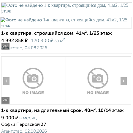
1-к квартира, строящийся дом, 41м², 1/25 этаж
₽
₽
4 992 858
120 800
за м²
2
/2
Агентство, 04.08.2026
‹
›
2
/8
1-к квартира, на длительный срок, 40м², 10/14 этаж
₽
9 000
в месяц
Софьи Перовской 37
Агентство, 02.08.2026