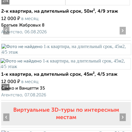
2
/4
2-к квартира, на длительный срок, 50м², 4/9 этаж
₽
12 000
в месяц
Братьев Жабровых 8
‹
›
Агентство, 06.08.2026
1-к квартира, на длительный срок, 45м², 4/5 этаж
₽
12 000
в месяц
2
/4
Сакко и Ванцетти 35
Агентство, 07.08.2026
Виртуальные 3D-туры по интересным
‹
›
местам