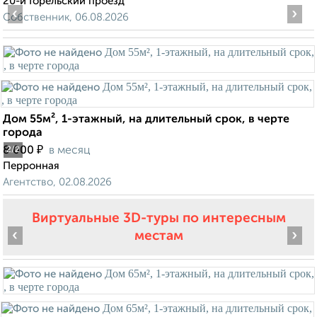
20-й Горельский проезд
‹
›
Собственник, 06.08.2026
Дом 55м², 1-этажный, на длительный срок, в черте
города
₽
8 000
в месяц
2
/2
Перронная
Агентство, 02.08.2026
Виртуальные 3D-туры по интересным
‹
›
местам