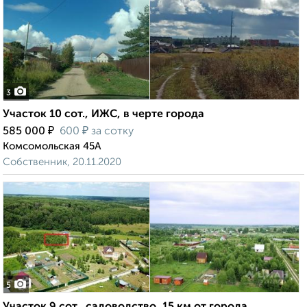
3
Участок 10 сот., ИЖС, в черте города
₽
₽
585 000
600
за сотку
Комсомольская 45А
Собственник, 20.11.2020
5