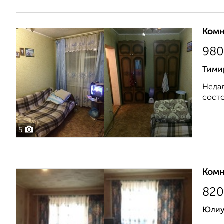
Комн
980
Тими
Недал
состо
5
Комн
820
Юлиу