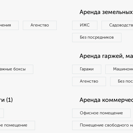
Аренда земельных 
чения
Агенство
ИЖС
Садоводст
Без посредников
Аренда гаржей, м
ражные боксы
Гаражи
Машиноме
Агенство
Без по
 (1)
Аренда коммерчес
Офисное помещение
ое помещение
Помещение свободного н