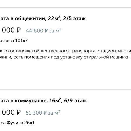
ата в общежитии, 22м², 2/5 этаж
₽
 000
₽
44 600
за м²
рязева 101к7
еко остановка общественного транспорта, стадион, инсти
янии, есть помещения под установку стиральной машинки.
ата в коммуналке, 16м², 6/9 этаж
₽
 000
₽
51 300
за м²
са Фучика 26к1