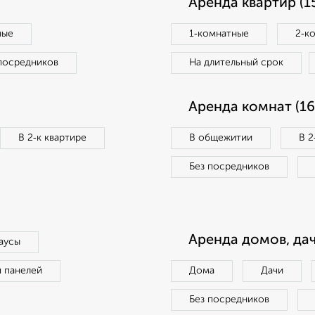
Аренда квартир (1
ные
1‑комнатные
2‑к
посредников
На длительный срок
Аренда комнат (16
В 2‑к квартире
В общежитии
В 2
Без посредников
Аренда домов, дач
аусы
п панелей
Дома
Дачи
Без посредников