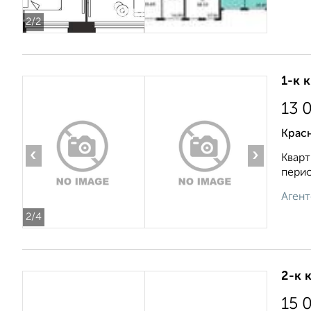
2
/2
1-к 
13 
Крас
‹
›
Кварт
перио
Агент
2
/4
2-к 
15 