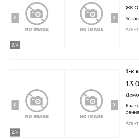
ЖК О
‹
›
Устан
Агент
2
/4
1-к 
13 
Демо
‹
›
Кварт
сенна
Агент
2
/4