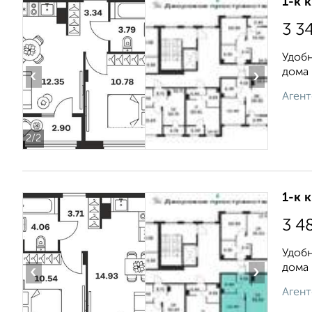
1-к 
3 3
Удобн
дома 
‹
›
Агент
2
/2
1-к 
3 4
Удобн
дома 
‹
›
Агент