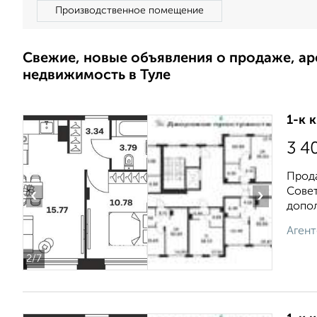
Производственное помещение
Свежие, новые объявления о продаже, а
недвижимость в Туле
1-к 
3 4
Прода
Совет
‹
›
допол
Агент
2
/7