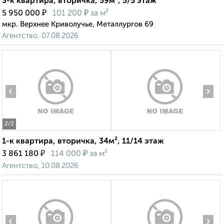
3-к квартира, вторичка, 59м², 5/5 этаж
₽
₽
5 950 000
101 200
за м²
мкр. Верхнее Криволучье, Металлургов 69
Агентство, 07.08.2026
‹
›
2
/2
1-к квартира, вторичка, 34м², 11/14 этаж
₽
₽
3 861 180
114 000
за м²
Агентство, 10.08.2026
‹
›