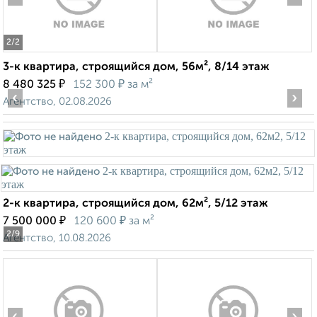
2
/2
3-к квартира, строящийся дом, 56м², 8/14 этаж
₽
₽
8 480 325
152 300
за м²
‹
›
Агентство, 02.08.2026
2-к квартира, строящийся дом, 62м², 5/12 этаж
₽
₽
7 500 000
120 600
за м²
2
/9
Агентство, 10.08.2026