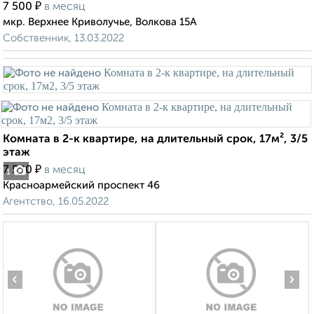
₽
7 500
в месяц
мкр. Верхнее Криволучье, Волкова 15А
Собственник, 13.03.2022
Комната в 2-к квартире, на длительный срок, 17м², 3/5
этаж
₽
7 500
в месяц
1
Красноармейский проспект 46
Агентство, 16.05.2022
‹
›