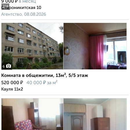
₽
9 000
в месяц
2
/4
Староникитская 10
Агентство, 08.08.2026
6
Комната в общежитии, 13м², 5/5 этаж
₽
₽
520 000
40 000
за м²
Кауля 11к2