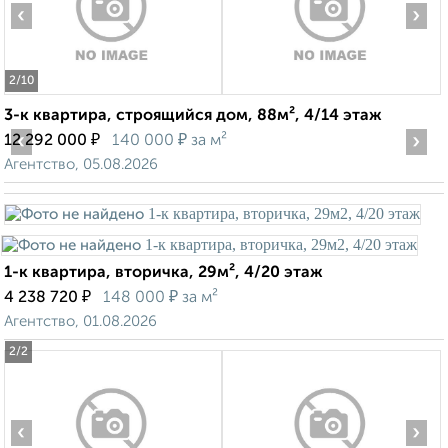
‹
›
2
/10
3-к квартира, строящийся дом, 88м², 4/14 этаж
‹
₽
₽
›
12 292 000
140 000
за м²
Агентство, 05.08.2026
1-к квартира, вторичка, 29м², 4/20 этаж
₽
₽
4 238 720
148 000
за м²
Агентство, 01.08.2026
2
/2
‹
›