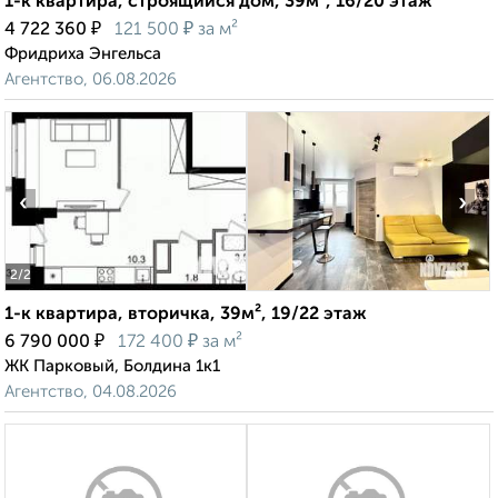
1-к квартира, строящийся дом, 39м², 16/20 этаж
₽
₽
4 722 360
121 500
за м²
Фридриха Энгельса
Агентство, 06.08.2026
‹
›
2
/2
1-к квартира, вторичка, 39м², 19/22 этаж
₽
₽
6 790 000
172 400
за м²
ЖК Парковый, Болдина 1к1
Агентство, 04.08.2026