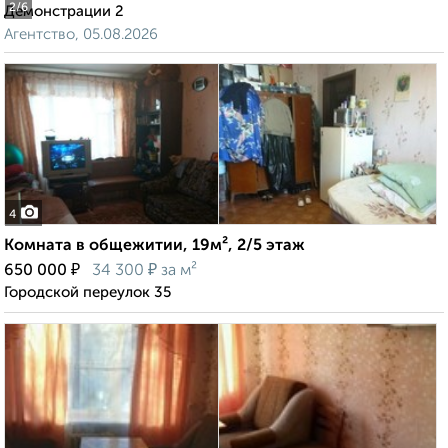
2
/6
Демонстрации 2
Агентство, 05.08.2026
4
Комната в общежитии, 19м², 2/5 этаж
₽
₽
650 000
34 300
за м²
Городской переулок 35