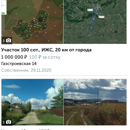
3
Участок 100 сот., ИЖС, 20 км от города
₽
₽
1 000 000
100
за сотку
Газстроевская 14
Собственник, 29.11.2020
3