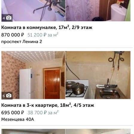
4
Комната в коммуналке, 17м², 2/9 этаж
₽
₽
870 000
51 200
за м²
проспект Ленина 2
6
Комната в 3-к квартире, 18м², 4/5 этаж
₽
₽
695 000
38 700
за м²
Мезенцева 40А