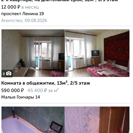
2-к квартира, на длительный срок, 52м², 3/5 этаж
₽
12 000
в месяц
проспект Ленина 19
Агентство, 09.08.2026
8
Комната в общежитии, 13м², 2/5 этаж
₽
₽
590 000
45 400
за м²
Малые Гончары 14