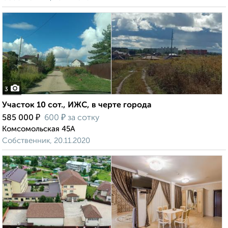
3
Участок 10 сот., ИЖС, в черте города
₽
₽
585 000
600
за сотку
Комсомольская 45А
Собственник, 20.11.2020