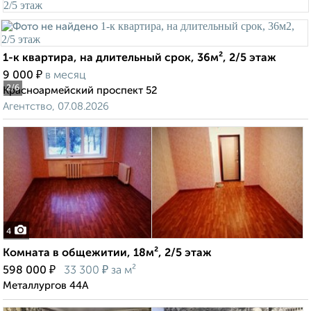
1-к квартира, на длительный срок, 36м², 2/5 этаж
₽
9 000
в месяц
2
/6
Красноармейский проспект 52
Агентство, 07.08.2026
4
Комната в общежитии, 18м², 2/5 этаж
₽
₽
598 000
33 300
за м²
Металлургов 44А