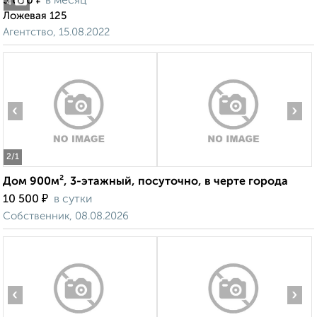
5 000
в месяц
4
Ложевая 125
Агентство, 15.08.2022
‹
›
2
/1
Дом 900м², 3-этажный, посуточно, в черте города
₽
10 500
в сутки
Собственник, 08.08.2026
‹
›