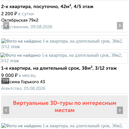
2-к квартира, посуточно, 42м², 4/5 этаж
₽
2 200
в сутки
Октябрьская 79к2
‹
›
Собственник, 09.08.2026
1-к квартира, на длительный срок, 38м², 3/12 этаж
₽
9 000
в месяц
2
/3
Максима Горького 43
Агентство, 05.08.2026
Виртуальные 3D-туры по интересным
‹
›
местам