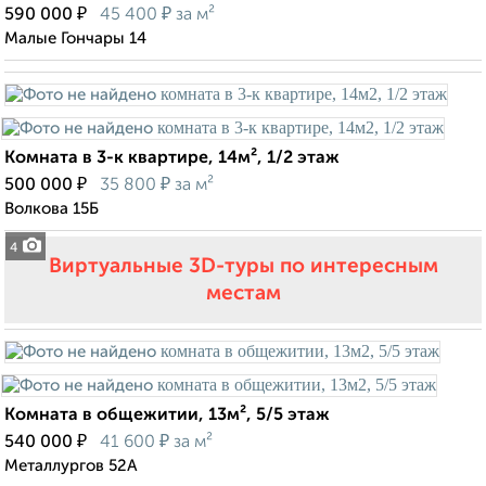
₽
₽
590 000
45 400
за м²
Малые Гончары 14
Комната в 3-к квартире, 14м², 1/2 этаж
₽
₽
500 000
35 800
за м²
Волкова 15Б
4
Виртуальные 3D-туры по интересным
местам
Комната в общежитии, 13м², 5/5 этаж
₽
₽
540 000
41 600
за м²
Металлургов 52А