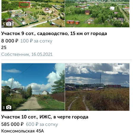
5
Участок 9 сот., садоводство, 15 км от города
₽
₽
8 000
100
за сотку
25
Собственник, 16.05.2021
3
Участок 10 сот., ИЖС, в черте города
₽
₽
585 000
600
за сотку
Комсомольская 45А