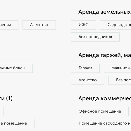
Аренда земельных 
чения
Агенство
ИЖС
Садоводст
Без посредников
Аренда гаржей, м
ражные боксы
Гаражи
Машиноме
Агенство
Без по
 (1)
Аренда коммерчес
Офисное помещение
ое помещение
Помещение свободного н