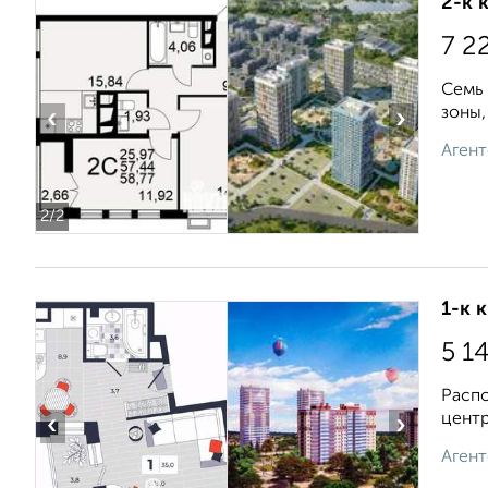
2-к 
7 2
Семь 
зоны,
‹
›
Агент
2
/2
1-к 
5 1
Распо
центр
‹
›
Агент