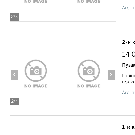
Агент
2
/3
2-к 
14 
Пузак
‹
›
Полны
подкл
Агент
2
/4
1-к 