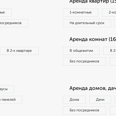
Аренда квартир (1
ные
1‑комнатные
2‑к
посредников
На длительный срок
Аренда комнат (16
В 2‑к квартире
В общежитии
В 2
Без посредников
Аренда домов, дач
аусы
п панелей
Дома
Дачи
Без посредников