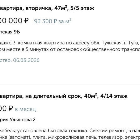
квартира, вторичка, 47м², 5/5 этаж
₽
00 000
₽
93 300
за м²
пская 9Б
даже 3-комнатная квартира по адресу обл. Тульская, г. Тул
м месте в 5 минутах от остановок общественного транспор
ство, 06.08.2026
квартира, на длительный срок, 40м², 4/14 этаж
₽
00
в месяц
рия Ульянова 2
мебель, установлена бытовая техника. Свежий ремонт, в на
ка (автомат), плита, микроволновая печь, телевизор, элект