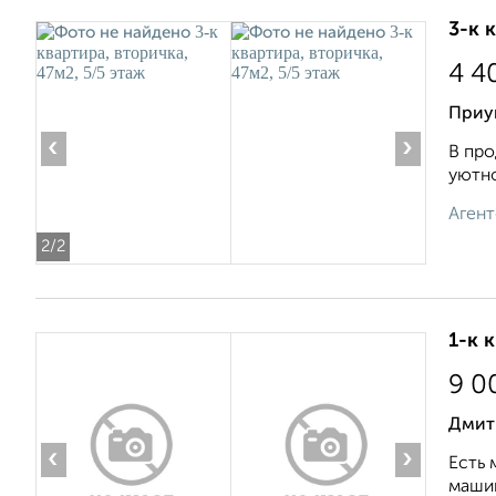
3-к 
4 4
Приу
‹
›
В про
уютно
Агент
2
/2
1-к 
9 0
Дмит
‹
›
Есть 
машин