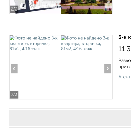
2
/2
3-к 
11 
Разво
прито
‹
›
Агент
2
/3